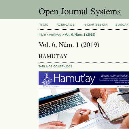
Open Journal Systems
INICIO
ACERCA DE
INICIAR SESIÓN
BUSCAR
Inicio
>
Archivos
>
Vol. 6, Núm. 1 (2019)
Vol. 6, Núm. 1 (2019)
HAMUT'AY
TABLA DE CONTENIDOS