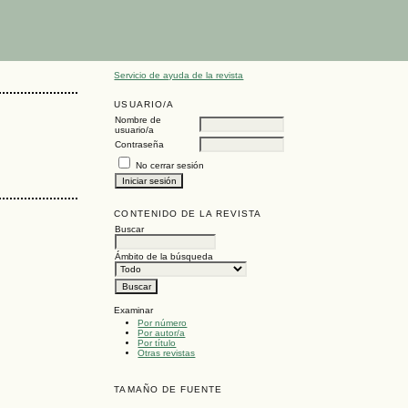
Servicio de ayuda de la revista
USUARIO/A
Nombre de
usuario/a
Contraseña
No cerrar sesión
CONTENIDO DE LA REVISTA
Buscar
Ámbito de la búsqueda
Examinar
Por número
Por autor/a
Por título
Otras revistas
TAMAÑO DE FUENTE