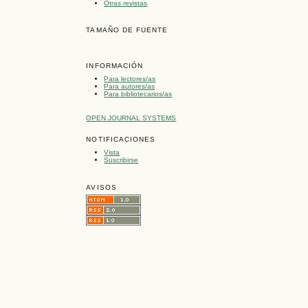
Otras revistas
TAMAÑO DE FUENTE
INFORMACIÓN
Para lectores/as
Para autores/as
Para bibliotecarios/as
OPEN JOURNAL SYSTEMS
NOTIFICACIONES
Vista
Suscribirse
AVISOS