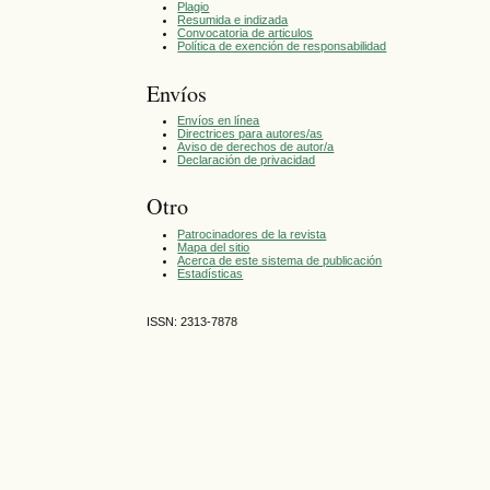
Plagio
Resumida e indizada
Convocatoria de articulos
Política de exención de responsabilidad
Envíos
Envíos en línea
Directrices para autores/as
Aviso de derechos de autor/a
Declaración de privacidad
Otro
Patrocinadores de la revista
Mapa del sitio
Acerca de este sistema de publicación
Estadísticas
ISSN: 2313-7878