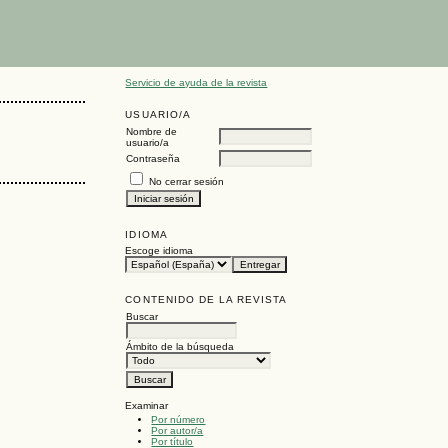
Servicio de ayuda de la revista
USUARIO/A
Nombre de
usuario/a
Contraseña
No cerrar sesión
IDIOMA
Escoge idioma
CONTENIDO DE LA REVISTA
Buscar
Ámbito de la búsqueda
Examinar
Por número
Por autor/a
Por título