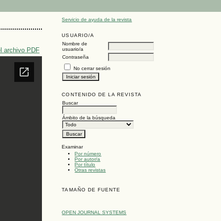
Servicio de ayuda de la revista
USUARIO/A
Nombre de
l archivo PDF
usuario/a
Contraseña
No cerrar sesión
CONTENIDO DE LA REVISTA
Buscar
Ámbito de la búsqueda
Examinar
Por número
Por autor/a
Por título
Otras revistas
TAMAÑO DE FUENTE
OPEN JOURNAL SYSTEMS