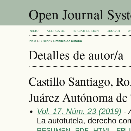
Open Journal Sys
INICIO
ACERCA DE
INICIAR SESIÓN
BUSCAR
A
Inicio
>
Buscar
>
Detalles de autor/a
Detalles de autor/a
Castillo Santiago, R
Juárez Autónoma de
Vol. 17, Núm. 23 (2019)
- 
La autotutela, derecho c
RESUMEN
PDF
HTML
EPU