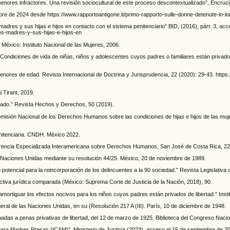
enores infractores. Una revisión sociocultural de este proceso descontextualizado”, Encrucij
embre de 2024 desde https://www.rapportoantigone.it/primo-rapporto-sulle-donne-detenute-in-ita
dres y sus hijas e hijos en contacto con el sistema penitenciario” BID, (2016), párr. 3, acc
res-madres-y-sus-hijas-e-hijos-en
México: Instituto Nacional de las Mujeres, 2006.
o. Condiciones de vida de niñas, niños y adolescentes cuyos padres o familiares están priva
enores de edad. Revista Internacional de Doctrina y Jurisprudencia, 22 (2020): 29-43. https:/
 Tirant, 2019.
iado.” Revista Hechos y Derechos, 50 (2019).
sión Nacional de los Derechos Humanos sobre las condiciones de hijas e hijos de las mujere
nitenciaria. CNDH. México 2022.
rencia Especializada Interamericana sobre Derechos Humanos, San José de Costa Rica, 22
 Naciones Unidas mediante su resolución 44/25. México, 20 de noviembre de 1989.
u potencial para la reincorporación de los delincuentes a la 90 sociedad.” Revista Legislativa
tiva jurídica comparada (México: Suprema Corte de Justicia de la Nación, 2018), 90.
rtiguar los efectos nocivos para los niños cuyos padres están privados de libertad.” Institu
l de las Naciones Unidas, en su (Resolución 217 A (III). París, 10 de diciembre de 1948.
adas a penas privativas de libertad, del 12 de marzo de 1925. Biblioteca del Congreso Nacio
ra Madres Presas (ICAM)”, Ministerio de Justicia (2023), acceso el 15 de septiembre de 2024.