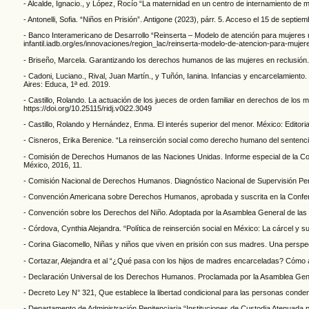
- Alcalde, Ignacio., y López, Rocío “La maternidad en un centro de internamiento de m
- Antonelli, Sofia. “Niños en Prisión”. Antigone (2023), párr. 5. Acceso el 15 de septi
- Banco Interamericano de Desarrollo “Reinserta – Modelo de atención para mujeres ma
infantil.iadb.org/es/innovaciones/region_lac/reinserta-modelo-de-atencion-para-muje
- Briseño, Marcela. Garantizando los derechos humanos de las mujeres en reclusión. 
- Cadoni, Luciano., Rival, Juan Martín., y Tuñón, Ianina. Infancias y encarcelamient
Aires: Educa, 1ª ed. 2019.
- Castillo, Rolando. La actuación de los jueces de orden familiar en derechos de los m
https://doi.org/10.25115/ridj.v0i22.3049
- Castillo, Rolando y Hernández, Enma. El interés superior del menor. México: Editorial
- Cisneros, Erika Berenice. “La reinserción social como derecho humano del sentenc
- Comisión de Derechos Humanos de las Naciones Unidas. Informe especial de la Comi
México, 2016, 11.
- Comisión Nacional de Derechos Humanos. Diagnóstico Nacional de Supervisión Pe
- Convención Americana sobre Derechos Humanos, aprobada y suscrita en la Confe
- Convención sobre los Derechos del Niño. Adoptada por la Asamblea General de las
- Córdova, Cynthia Alejandra. “Política de reinserción social en México: La cárcel y s
- Corina Giacomello, Niñas y niños que viven en prisión con sus madres. Una perspec
- Cortazar, Alejandra et al “¿Qué pasa con los hijos de madres encarceladas? Cómo amo
- Declaración Universal de los Derechos Humanos. Proclamada por la Asamblea Genera
- Decreto Ley N° 321, Que establece la libertad condicional para las personas conden
- Departamento de Administración Penitenciaria “Instituciones de Custodia Atenuada pa