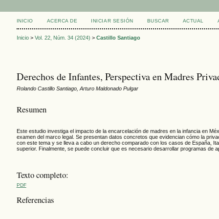
INICIO
ACERCA DE
INICIAR SESIÓN
BUSCAR
ACTUAL
Inicio
>
Vol. 22, Núm. 34 (2024)
>
Castillo Santiago
Derechos de Infantes, Perspectiva en Madres Priva
Rolando Castillo Santiago, Arturo Maldonado Pulgar
Resumen
Este estudio investiga el impacto de la encarcelación de madres en la infancia en Méx
examen del marco legal. Se presentan datos concretos que evidencian cómo la privació
con este tema y se lleva a cabo un derecho comparado con los casos de España, Italia
superior. Finalmente, se puede concluir que es necesario desarrollar programas de apo
Texto completo:
PDF
Referencias