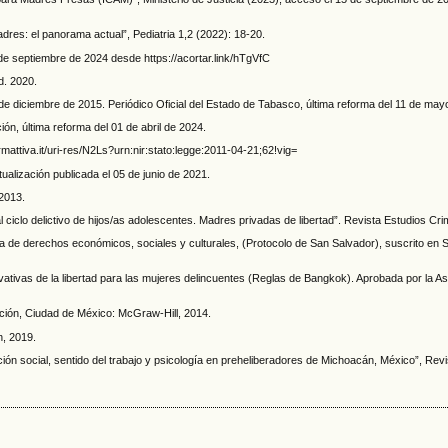
dres: el panorama actual”, Pediatria 1,2 (2022): 18-20.
de septiembre de 2024 desde https://acortar.link/hTgVfC
d. 2020.
e diciembre de 2015. Periódico Oficial del Estado de Tabasco, última reforma del 11 de may
ión, última reforma del 01 de abril de 2024.
rmattiva.it/uri-res/N2Ls?urn:nir:stato:legge:2011-04-21;62!vig=
tualización publicada el 05 de junio de 2021.
 2013.
ciclo delictivo de hijos/as adolescentes. Madres privadas de libertad”. Revista Estudios Crim
de derechos económicos, sociales y culturales, (Protocolo de San Salvador), suscrito en Sa
ivativas de la libertad para las mujeres delincuentes (Reglas de Bangkok). Aprobada por la 
gación, Ciudad de México: McGraw-Hill, 2014.
n, 2019.
ión social, sentido del trabajo y psicología en preheliberadores de Michoacán, México”, Rev