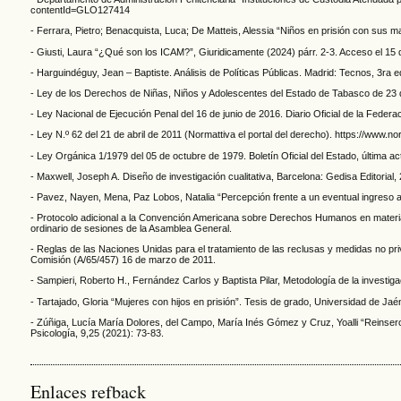
contentId=GLO127414
- Ferrara, Pietro; Benacquista, Luca; De Matteis, Alessia “Niños en prisión con sus ma
- Giusti, Laura “¿Qué son los ICAM?”, Giuridicamente (2024) párr. 2-3. Acceso el 15 
- Harguindéguy, Jean – Baptiste. Análisis de Políticas Públicas. Madrid: Tecnos, 3ra e
- Ley de los Derechos de Niñas, Niños y Adolescentes del Estado de Tabasco de 23 d
- Ley Nacional de Ejecución Penal del 16 de junio de 2016. Diario Oficial de la Federac
- Ley N.º 62 del 21 de abril de 2011 (Normattiva el portal del derecho). https://www.no
- Ley Orgánica 1/1979 del 05 de octubre de 1979. Boletín Oficial del Estado, última ac
- Maxwell, Joseph A. Diseño de investigación cualitativa, Barcelona: Gedisa Editorial,
- Pavez, Nayen, Mena, Paz Lobos, Natalia “Percepción frente a un eventual ingreso al 
- Protocolo adicional a la Convención Americana sobre Derechos Humanos en materia 
ordinario de sesiones de la Asamblea General.
- Reglas de las Naciones Unidas para el tratamiento de las reclusas y medidas no pr
Comisión (A/65/457) 16 de marzo de 2011.
- Sampieri, Roberto H., Fernández Carlos y Baptista Pilar, Metodología de la investi
- Tartajado, Gloria “Mujeres con hijos en prisión”. Tesis de grado, Universidad de Jaé
- Zúñiga, Lucía María Dolores, del Campo, María Inés Gómez y Cruz, Yoalli “Reinserc
Psicología, 9,25 (2021): 73-83.
Enlaces refback