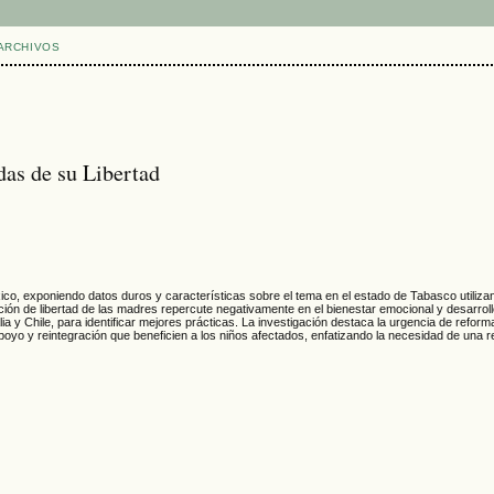
ARCHIVOS
das de su Libertad
ico, exponiendo datos duros y características sobre el tema en el estado de Tabasco utilizan
n de libertad de las madres repercute negativamente en el bienestar emocional y desarrollo 
 y Chile, para identificar mejores prácticas. La investigación destaca la urgencia de refo
yo y reintegración que beneficien a los niños afectados, enfatizando la necesidad de una resp