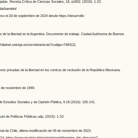
adas. Revista Crítica de Ciencias Sociales, 18, a1802. (2019): 1-23.
lia/bambini/
eso el 20 de septiembre de 2024 desde https://desarrollo-
dos de la libertad en la Argentina. Documento de trabajo. Ciudad Autónoma de Buenos
/dialnet.unirioja.es/servlet/articulo?codigo=7484111
s privadas de la libertad en los centros de reclusión de la República Mexicana.
 de noviembre de 1969.
 de Estudios Sociales y de Opinión Pública, 9.18 (2016): 105-141.
to de Políticas Públicas udp, (2015): 1-10.
nal de Chile, última modificación de 09 de noviembre de 2023.
 https://www.giustizia.it/giustizia/page/it/termine_del_glossario?