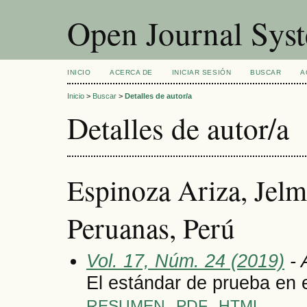
Open Journal Sys
INICIO
ACERCA DE
INICIAR SESIÓN
BUSCAR
A
Inicio
>
Buscar
>
Detalles de autor/a
Detalles de autor/a
Espinoza Ariza, Jelm
Peruanas, Perú
Vol. 17, Núm. 24 (2019)
- 
El estándar de prueba en 
RESUMEN
PDF
HTML