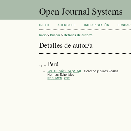
Open Journal Systems
INICIO
ACERCA DE
INICIAR SESIÓN
BUSCAR
Inicio
>
Buscar
>
Detalles de autor/a
Detalles de autor/a
., ., Perú
Vol. 12, Núm. 14 (2014)
- Derecho y Otros Temas
Normas Editoriales
RESUMEN
PDF