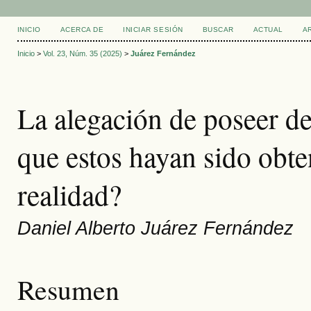
INICIO
ACERCA DE
INICIAR SESIÓN
BUSCAR
ACTUAL
A
Inicio
>
Vol. 23, Núm. 35 (2025)
>
Juárez Fernández
La alegación de poseer d
que estos hayan sido obte
realidad?
Daniel Alberto Juárez Fernández
Resumen