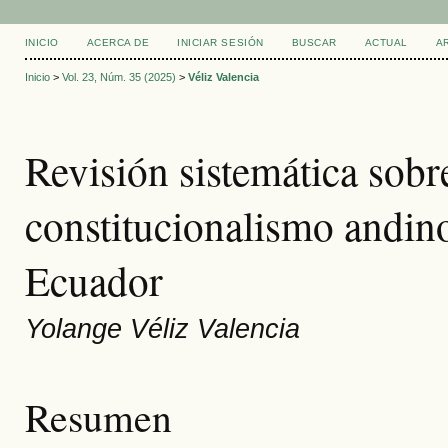
INICIO
ACERCA DE
INICIAR SESIÓN
BUSCAR
ACTUAL
A
Inicio
>
Vol. 23, Núm. 35 (2025)
>
Véliz Valencia
Revisión sistemática sobr
constitucionalismo andin
Ecuador
Yolange Véliz Valencia
Resumen