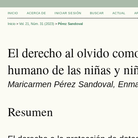
INICIO
ACERCA DE
INICIAR SESIÓN
BUSCAR
ACTUAL
A
Inicio
>
Vol. 21, Núm. 31 (2023)
>
Pérez Sandoval
El derecho al olvido como
humano de las niñas y ni
Maricarmen Pérez Sandoval, Enm
Resumen