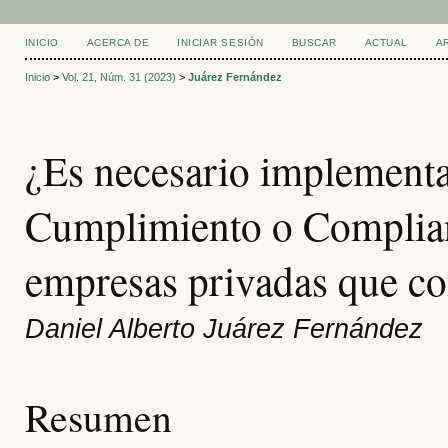
INICIO
ACERCA DE
INICIAR SESIÓN
BUSCAR
ACTUAL
A
Inicio
>
Vol. 21, Núm. 31 (2023)
>
Juárez Fernández
¿Es necesario implement
Cumplimiento o Complian
empresas privadas que co
Daniel Alberto Juárez Fernández
Resumen