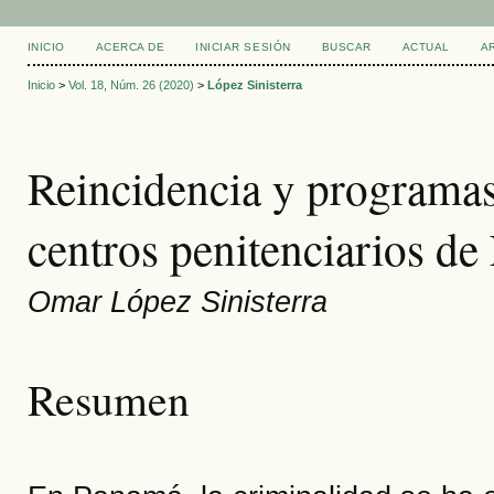
INICIO
ACERCA DE
INICIAR SESIÓN
BUSCAR
ACTUAL
A
Inicio
>
Vol. 18, Núm. 26 (2020)
>
López Sinisterra
Reincidencia y programas 
centros penitenciarios de
Omar López Sinisterra
Resumen