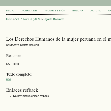
INICIO
ACERCA DE
INICIAR SESIÓN
BUSCAR
ACTUAL
A
Inicio
>
Vol. 7, Núm. 6 (2009)
>
Ugarte Boluarte
Los Derechos Humanos de la mujer peruana en el ma
Krúpskaya Ugarte Boluarte
Resumen
NO TIENE
Texto completo:
PDF
Enlaces refback
No hay ningún enlace refback.