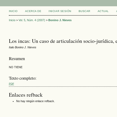
INICIO
ACERCA DE
INICIAR SESIÓN
BUSCAR
ACTUAL
Inicio
>
Vol. 5, Núm. 4 (2007)
>
Bonino J. Nieves
Los incas: Un caso de articulación socio-jurídica,
Italo Bonino J. Nieves
Resumen
NO TIENE
Texto completo:
PDF
Enlaces refback
No hay ningún enlace refback.