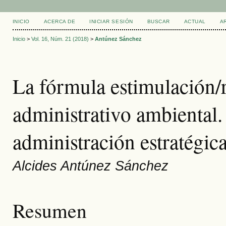
INICIO
ACERCA DE
INICIAR SESIÓN
BUSCAR
ACTUAL
A
Inicio
>
Vol. 16, Núm. 21 (2018)
>
Antúnez Sánchez
La fórmula estimulación/
administrativo ambiental.
administración estratégica
Alcides Antúnez Sánchez
Resumen