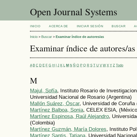
Open Journal Systems
INICIO
ACERCA DE
INICIAR SESIÓN
BUSCAR
A
Inicio
>
Buscar
>
Examinar índice de autores/as
Examinar índice de autores/as
A
B
C
D
E
F
G
H
I
J
K
L
M
N
Ñ
O
P
Q
R
S
T
U
V
W
X
Y
Z
Todo
M
Majul, Sofía
, Instituto Rosario de Investigaci
Universidad Nacional de Rosario (Argentina)
Mallón Suárez, Óscar
, Universidad de Coruña
Martínez Balboa, Sonia
, CELEX ESIA, (México
Martínez Espinosa, Raúl Alejandro
, Universida
(Colombia)
Martínez Guzmán, María Dolores
, Instituto P
Martínez Santis, Tatiana
, Universidad Nacional