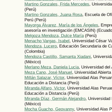
Martino Gonzales, Frida Mercedes
, Universida
(Perú)
Martino Gonzales, Juana Rosa
, Escuela de Ofi
Perú (Perú)
Mayorga Álvarez, María de los Ángeles
, Empre
asesoría en investigación (EMCASIN) (Ecuado
Melgoza Mendoza, Dulce María
(Perú)
Menacho Vargas, Isabel
, Universidad César Va
Mendoza, Lucero
, Educación Secundaria de C
(Colombia)
Mendoza Castillo, Samanta Xiadani
, Universi
(México)
Merlano Meza, Daniela Lucia
, Universidad del
Meza Cano, José Manuel
, Universidad Abiert
Millán Salazar, Víctor
, Universidad Alas Peruan
Educación a Distancia (Perú)
Miranda Alfaro, Victor
, Universidad Alas Perua
Educación a Distancia (Perú)
Miranda Díaz, Germán Alejandro
, Universidad
(México)
Mocha Guacho, Geovanny
, Universidad Alas 