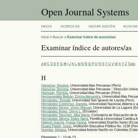
Open Journal Systems
INICIO
ACERCA DE
INICIAR SESIÓN
BUSCAR
Inicio
>
Buscar
>
Examinar índice de autores/as
Examinar índice de autores/as
A
B
C
D
E
F
G
H
I
J
K
L
M
N
Ñ
O
P
Q
R
S
T
U
V
W
X
Y
Z
Todo
H
Hamut'ay, Revista
, Universidad Alas Peruanas (Perú)
Hamut'ay, Revista
, Universidad Alas Peruanas - Dirección Unive
Hamutay, Revista
, Universidad Alas Peruanas (Perú)
Hermenegildo Beltrán, Ericka Alexandra
, Universidad Alas Perua
Hernández, Ronald
, Universidad San Ignacio de Loyola (Perú)
Hernández Contreras, Daniela
, Universidad Nacional, Abierta y 
Hernández Rivero, Víctor Manuel
, Universidad de La Laguna (E
Hernández Rojas, Dixys L.
(Ecuador)
Hernández Sánchez, Alba María
, Consejería de Educación de la
Hernández Silvera, Dides Iliana
, Pontificia Universidad Católica 
Holguín García, Fresia Yanina
, Universidad Espíritu Santo (Ecua
Huaira Paitán, Isaac
, Institución Educativa Pública No. 1138 (Per
Huertas, Adriana
, Universidad Antonio Nariño en Colombia (Colo
Elementos 1 - 13 de 13