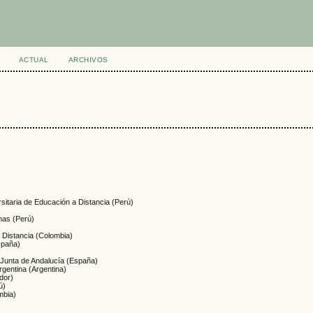
ACTUAL
ARCHIVOS
rsitaria de Educación a Distancia (Perú)
nas (Perú)
a Distancia (Colombia)
spaña)
 Junta de Andalucía (España)
Argentina (Argentina)
dor)
ú)
mbia)