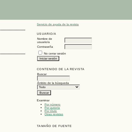
Servicio de ayuda de la revista
USUARIO/A
Nombre de
usuario/a
Contraseña
No cerrar sesión
CONTENIDO DE LA REVISTA
Buscar
Ámbito de la búsqueda
Examinar
Por número
Por autor/a
Por título
Otras revistas
TAMAÑO DE FUENTE