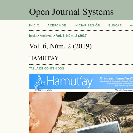
Open Journal Systems
INICIO
ACERCA DE
INICIAR SESIÓN
BUSCAR
A
Inicio
>
Archivos
>
Vol. 6, Núm. 2 (2019)
Vol. 6, Núm. 2 (2019)
HAMUT'AY
TABLA DE CONTENIDOS