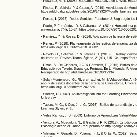
- Pesantez, V. R. (2008). Educación Adaptativa en la Web: Estad
- Pineda, P., Valdivia, P. & Ciraso, A. (2019). Actividades de 
https://ddd.uab.cat/pub/estudis/2016/149926/Moodle_buenas_pra
- Porras, I. (2017). Redes Sociales, Facebook & Blog según los 
- Puello, P. Fernández, D. & Cabarcas, A. (2014). Herramienta pa
universitaria, 7(4), 15-24. https://doi.org/10.4067/S0718-50062
- Ramírez, Y., & Rosas, D. (2014). Aplicación de la teoría de esti
- Renés, P. (2018). Planteamiento de los estilos de enseñanza 
https://doi.org/10.15366/tp2018.31.002
- Revelo, O., Collazos, C. & Jiménez, J. (2018). El trabajo cola
de literatura. Revista TecnoLógicas, 21(41), 115-134. https://d
- Rivas, B., De Cisneros, J.C. & Gértrudix, F. (2016). Estilos d
Educación de Toledo. Bragança, Portugal. En L. Miranda, P. Alve
Recuperado de http://hdl.handle.net/10198/12934
- Solari-Montenegro, G., Rivera-Iratchet, M. & Velasco-Mur, A. (
año, y de estilos docentes de la carrera de Cinesiología, Unive
https://doi.org/10.33588/fem.202.880
- Skelton, D. (2007). An investigation into the Learning Environm
University.
- Tapias, M. G., & Cué, J. L. G. (2016). Estilos de aprendizaje 
Learning Styles, 9 (18).
- Vélez Ramos, J. B. (2009). Entorno de Aprendizaje Virtual Ada
- Ventura, A., Moscoloni, N., & Gagliardi R. P. (2012). Estudio co
Psicología desde el Caribe Recuperado de http://google.redalyc
- Vilatuña, F., Guajala, D., Pulamarín, J., & Ortiz, W. (2012). S
123-149.