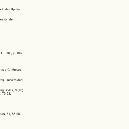
do de http://e-
Gestión de
RTE, 30 (3), 106-
lves y C. Morais
al). Universidad
ing Styles, 9 (18).
, 79-93.
cas, 31, 83-96.