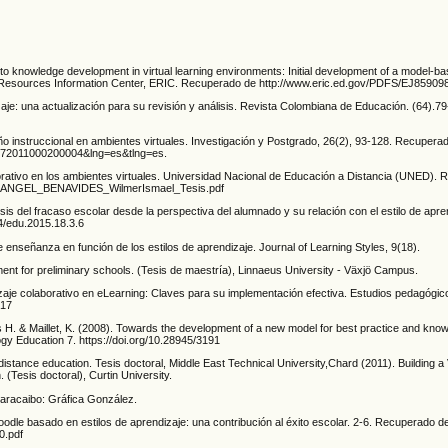
o knowledge development in virtual learning environments: Initial development of a model-b
on Resources Information Center, ERIC. Recuperado de http://www.eric.ed.gov/PDFS/EJ85909
aje: una actualización para su revisión y análisis. Revista Colombiana de Educación. (64).79
seño instruccional en ambientes virtuales. Investigación y Postgrado, 26(2), 93-128. Recupera
-00872011000200004&lng=es&tlng=es.
laborativo en los ambientes virtuales. Universidad Nacional de Educación a Distancia (UNED).
gel/ ANGEL_BENAVIDES_WilmerIsmael_Tesis.pdf
isis del fracaso escolar desde la perspectiva del alumnado y su relación con el estilo de apre
4/edu.2015.18.3.6
 de enseñanza en función de los estilos de aprendizaje. Journal of Learning Styles, 9(18).
nment for preliminary schools. (Tesis de maestría), Linnaeus University - Växjö Campus.
zaje colaborativo en eLearning: Claves para su implementación efectiva. Estudios pedagógico
017
ães H. & Maillet, K. (2008). Towards the development of a new model for best practice and kno
ogy Education 7. https://doi.org/10.28945/3191
 distance education. Tesis doctoral, Middle East Technical University,Chard (2011). Building a 
(Tesis doctoral), Curtin University.
 Maracaibo: Gráfica González.
dle basado en estilos de aprendizaje: una contribución al éxito escolar. 2-6. Recuperado d
0.pdf