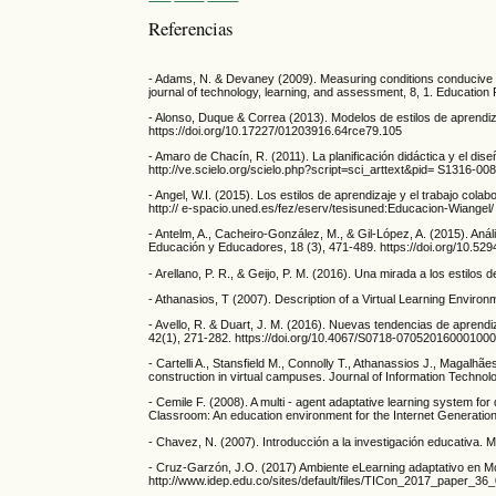
Referencias
- Adams, N. & Devaney (2009). Measuring conditions conducive t
journal of technology, learning, and assessment, 8, 1. Educati
- Alonso, Duque & Correa (2013). Modelos de estilos de aprendiz
https://doi.org/10.17227/01203916.64rce79.105
- Amaro de Chacín, R. (2011). La planificación didáctica y el di
http://ve.scielo.org/scielo.php?script=sci_arttext&pid= S1316
- Angel, W.I. (2015). Los estilos de aprendizaje y el trabajo co
http:// e-spacio.uned.es/fez/eserv/tesisuned:Educacion-Wian
- Antelm, A., Cacheiro-González, M., & Gil-López, A. (2015). Anál
Educación y Educadores, 18 (3), 471-489. https://doi.org/10.529
- Arellano, P. R., & Geijo, P. M. (2016). Una mirada a los estilos
- Athanasios, T (2007). Description of a Virtual Learning Enviro
- Avello, R. & Duart, J. M. (2016). Nuevas tendencias de aprendi
42(1), 271-282. https://doi.org/10.4067/S0718-07052016000100
- Cartelli A., Stansfield M., Connolly T., Athanassios J., Magalh
construction in virtual campuses. Journal of Information Technol
- Cemile F. (2008). A multi - agent adaptative learning system for
Classroom: An education environment for the Internet Generation. 
- Chavez, N. (2007). Introducción a la investigación educativa.
- Cruz-Garzón, J.O. (2017) Ambiente eLearning adaptativo en Moo
http://www.idep.edu.co/sites/default/files/TICon_2017_paper_36_