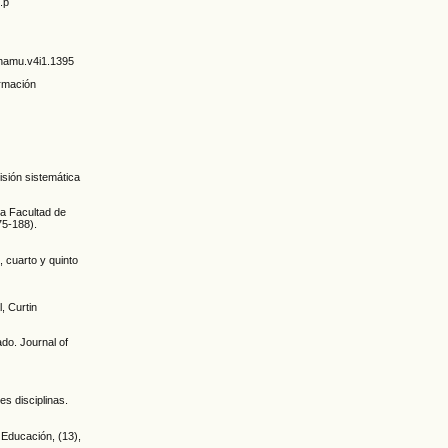
.p
3/hamu.v4i1.1395
ormación
isión sistemática
la Facultad de
75-188).
, cuarto y quinto
, Curtin
ado. Journal of
es disciplinas.
a Educación, (13),