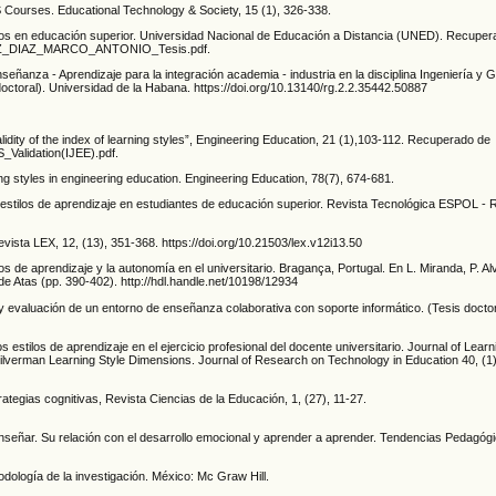
MS Courses. Educational Technology & Society, 15 (1), 326-338.
cos en educación superior. Universidad Nacional de Educación a Distancia (UNED). Recupera
DIAZ_DIAZ_MARCO_ANTONIO_Tesis.pdf.
señanza - Aprendizaje para la integración academia - industria en la disciplina Ingeniería y 
doctoral). Universidad de la Habana. https://doi.org/10.13140/rg.2.2.35442.50887
d validity of the index of learning styles”, Engineering Education, 21 (1),103-112. Recuperado de
S_Validation(IJEE).pdf.
ing styles in engineering education. Engineering Education, 78(7), 674-681.
 estilos de aprendizaje en estudiantes de educación superior. Revista Tecnológica ESPOL - 
evista LEX, 12, (13), 351-368. https://doi.org/10.21503/lex.v12i13.50
los de aprendizaje y la autonomía en el universitario. Bragança, Portugal. En L. Miranda, P. A
de Atas (pp. 390-402). http://hdl.handle.net/10198/12934
 y evaluación de un entorno de enseñanza colaborativa con soporte informático. (Tesis doctor
 estilos de aprendizaje en el ejercicio profesional del docente universitario. Journal of Learn
Silverman Learning Style Dimensions. Journal of Research on Technology in Education 40, (1)
rategias cognitivas, Revista Ciencias de la Educación, 1, (27), 11-27.
 enseñar. Su relación con el desarrollo emocional y aprender a aprender. Tendencias Pedagógi
odología de la investigación. México: Mc Graw Hill.