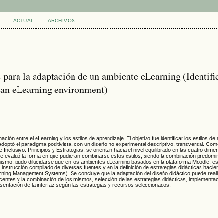
ACTUAL
ARCHIVOS
je para la adaptación de un ambiente eLearning (Identifi
of an eLearning environment)
ón entre el eLearning y los estilos de aprendizaje. El objetivo fue identificar los estilos de
doptó el paradigma positivista, con un diseño no experimental descriptivo, transversal. Com
nclusivo: Principios y Estrategias, se orientan hacia el nivel equilibrado en las cuatro dimen
se evaluó la forma en que pudieran combinarse estos estilos, siendo la combinación predomi
imismo, pudo dilucidarse que en los ambientes eLearning basados en la plataforma Moodle, es
de instrucción compilado de diversas fuentes y en la definición de estrategias didácticas haci
rning Management Systems). Se concluye que la adaptación del diseño didáctico puede reali
iscentes y la combinación de los mismos, selección de las estrategias didácticas, implementac
sentación de la interfaz según las estrategias y recursos seleccionados.