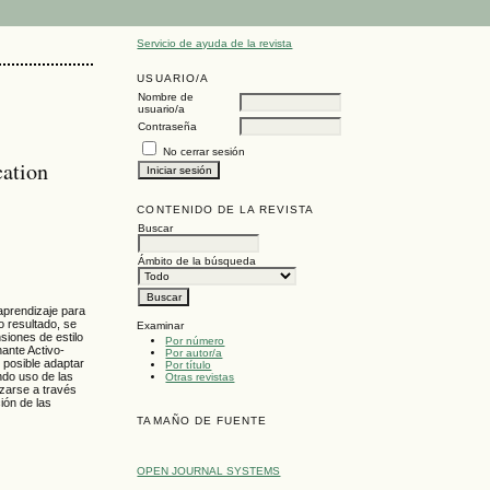
Servicio de ayuda de la revista
USUARIO/A
Nombre de
usuario/a
Contraseña
No cerrar sesión
cation
CONTENIDO DE LA REVISTA
Buscar
Ámbito de la búsqueda
 aprendizaje para
o resultado, se
Examinar
siones de estilo
Por número
nante Activo-
Por autor/a
 posible adaptar
Por título
endo uso de las
Otras revistas
zarse a través
ión de las
TAMAÑO DE FUENTE
OPEN JOURNAL SYSTEMS