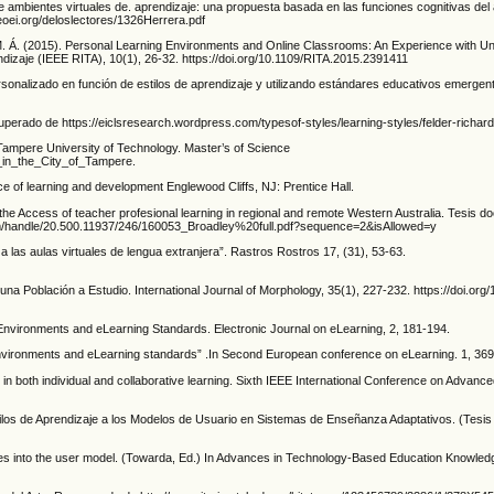
e ambientes virtuales de. aprendizaje: una propuesta basada en las funciones cognitivas del 
eoei.org/deloslectores/1326Herrera.pdf
. Á. (2015). Personal Learning Environments and Online Classrooms: An Experience with Un
dizaje (IEEE RITA), 10(1), 26-32. https://doi.org/10.1109/RITA.2015.2391411
personalizado en función de estilos de aprendizaje y utilizando estándares educativos emerg
cuperado de https://eiclsresearch.wordpress.com/typesof-styles/learning-styles/felder-richard
Tampere University of Technology. Master’s of Science
 _in_the_City_of_Tampere.
rce of learning and development Englewood Cliffs, NJ: Prentice Hall.
 the Access of teacher profesional learning in regional and remote Western Australia. Tesis doc
ream/handle/20.500.11937/246/160053_Broadley%20full.pdf?sequence=2&isAllowed=y
 las aulas virtuales de lengua extranjera”. Rastros Rostros 17, (31), 53-63.
na Población a Estudio. International Journal of Morphology, 35(1), 227-232. https://doi.or
g Environments and eLearning Standards. Electronic Journal on eLearning, 2, 181-194.
g environments and eLearning standards” .In Second European conference on eLearning. 1, 36
 in both individual and collaborative learning. Sixth IEEE International Conference on Advanc
ilos de Aprendizaje a los Modelos de Usuario en Sistemas de Enseñanza Adaptativos. (Tesis 
tyles into the user model. (Towarda, Ed.) In Advances in Technology-Based Education Knowle