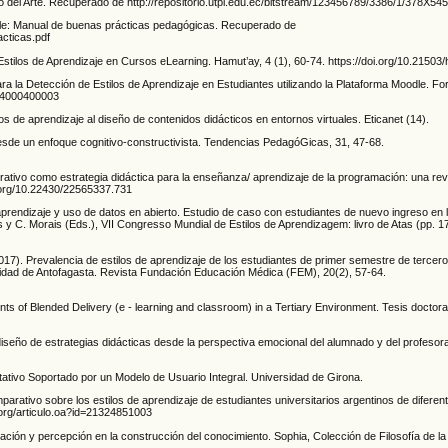
o del Arte. Recuperado de http://repositorio.utpl.edu.ec/bitstream/123456789/3386/1/378X545
Moodle: Manual de buenas prácticas pedagógicas. Recuperado de
cticas.pdf
Estilos de Aprendizaje en Cursos eLearning. Hamut’ay, 4 (1), 60-74. https://doi.org/10.2150
ra la Detección de Estilos de Aprendizaje en Estudiantes utilizando la Plataforma Moodle. F
014000400003
los de aprendizaje al diseño de contenidos didácticos en entornos virtuales. Eticanet (14).
desde un enfoque cognitivo-constructivista. Tendencias PedagóGicas, 31, 47-68.
borativo como estrategia didáctica para la enseñanza/ aprendizaje de la programación: una rev
oi.org/10.22430/22565337.731
e aprendizaje y uso de datos en abierto. Estudio de caso con estudiantes de nuevo ingreso en 
s y C. Morais (Eds.), VII Congresso Mundial de Estilos de Aprendizagem: livro de Atas (pp. 1
2017). Prevalencia de estilos de aprendizaje de los estudiantes de primer semestre de tercero
rsidad de Antofagasta. Revista Fundación Educación Médica (FEM), 20(2), 57-64.
ents of Blended Delivery (e - learning and classroom) in a Tertiary Environment. Tesis doctoral
y diseño de estrategias didácticas desde la perspectiva emocional del alumnado y del profesor
ptativo Soportado por un Modelo de Usuario Integral. Universidad de Girona.
mparativo sobre los estilos de aprendizaje de estudiantes universitarios argentinos de diferent
.org/articulo.oa?id=21324851003
ensación y percepción en la construcción del conocimiento. Sophia, Colección de Filosofía de l