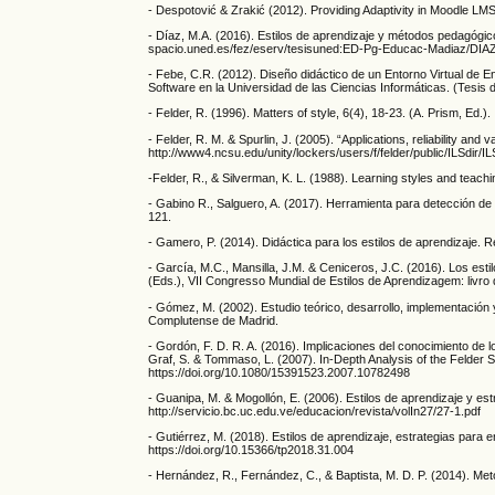
- Despotović & Zrakić (2012). Providing Adaptivity in Moodle L
- Díaz, M.A. (2016). Estilos de aprendizaje y métodos pedagógi
spacio.uned.es/fez/eserv/tesisuned:ED-Pg-Educac-Madiaz/
- Febe, C.R. (2012). Diseño didáctico de un Entorno Virtual de En
Software en la Universidad de las Ciencias Informáticas. (Tesis 
- Felder, R. (1996). Matters of style, 6(4), 18-23. (A. Prism, Ed.).
- Felder, R. M. & Spurlin, J. (2005). “Applications, reliability an
http://www4.ncsu.edu/unity/lockers/users/f/felder/public/ILSdir/IL
-Felder, R., & Silverman, K. L. (1988). Learning styles and teach
- Gabino R., Salguero, A. (2017). Herramienta para detección de
121.
- Gamero, P. (2014). Didáctica para los estilos de aprendizaje. R
- García, M.C., Mansilla, J.M. & Ceniceros, J.C. (2016). Los esti
(Eds.), VII Congresso Mundial de Estilos de Aprendizagem: livro 
- Gómez, M. (2002). Estudio teórico, desarrollo, implementación
Complutense de Madrid.
- Gordón, F. D. R. A. (2016). Implicaciones del conocimiento de los
Graf, S. & Tommaso, L. (2007). In-Depth Analysis of the Felder 
https://doi.org/10.1080/15391523.2007.10782498
- Guanipa, M. & Mogollón, E. (2006). Estilos de aprendizaje y est
http://servicio.bc.uc.edu.ve/educacion/revista/volIn27/27-1.pdf
- Gutiérrez, M. (2018). Estilos de aprendizaje, estrategias para
https://doi.org/10.15366/tp2018.31.004
- Hernández, R., Fernández, C., & Baptista, M. D. P. (2014). Met