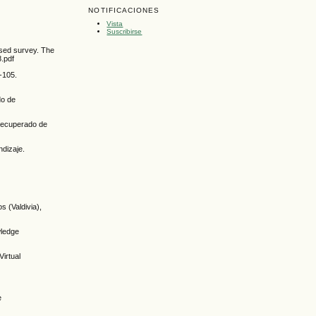
NOTIFICACIONES
Vista
Suscribirse
ased survey. The
8.pdf
-105.
do de
 Recuperado de
ndizaje.
s (Valdivia),
wledge
Virtual
e