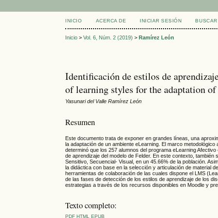
INICIO
ACERCA DE
INICIAR SESIÓN
BUSCAR
Inicio
>
Vol. 6, Núm. 2 (2019)
>
Ramírez León
Identificación de estilos de aprendiza
of learning styles for the adaptation 
Yasunari del Valle Ramírez León
Resumen
Este documento trata de exponer en grandes líneas, una aproximaci
la adaptación de un ambiente eLearning. El marco metodológico a
determinó que los 257 alumnos del programa eLearning Afectivo e I
de aprendizaje del modelo de Felder. En este contexto, también 
Sensitivo, Secuencial- Visual, en un 45.66% de la población. As
la didáctica con base en la selección y articulación de material 
herramientas de colaboración de las cuales dispone el LMS (Lea
de las fases de detección de los estilos de aprendizaje de los d
estrategias a través de los recursos disponibles en Moodle y pre
Texto completo:
PDF
HTML
EPUB