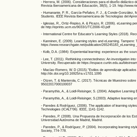
- Herrera, M. (2006). Consideraciones para el diseño didáctico d
Revista Iberoamericana de Educación, 38(5), 1-19. http://www.ri
- Humanante, P. R., García-Peñalvo, F. J., & Conde-González, M
Students. IEEE Revista Iberoamericana de Tecnologías del Apren
- Iglesias, R., Ortiz-Repiso, A. & Picazo, R. (2006). eLearning 
de http://eprints.ucm.es/9033/1/TC2006-43.pdf
- International Centre for Educator’s Learning Styles (2018). Re
- Kanninen, E. (2009). Learning styles and eLearning. Tampere: 
https://www.researchgate.net/publication/265245183_eLearning
- Kolb, D.A. (1984): Experiential learning: experience as the sou
- Lee, T. (2011). Rethinking connectedness: An investigation into
University. Recuperado de https://espace.curtin.edu.au/bitst
- Macías-Romero, W. D (2015).”Estilos de aprendizaje aplicados a
http://dx.doi.org/10.16925/ra.v17i31.1095
- Otzen, T. & Manterola, C. (2017). Técnicas de Muestreo sobre u
95022017000100037
- Paramythis, A., & Loidl-Reisinger, S. (2004). Adaptive Learnin
- Paramythis, A., & Loidl-Reisinger, S.(2003). Adaptive learnin
- Paredes & Rodríguez, (2006). The application of learning styles
Technologies (ICALT’06). IEEE, 1141-1142.
- Paredes, P. (2008). Una Propuesta de Incorporación de los Est
Universidad Autónoma de Madrid, Madrid.
- Paredes, P., & Rodríguez, P. (2004). Incorporating learning s
Society, 774-778.