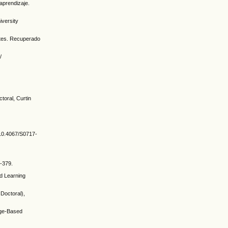
aprendizaje.
iversity
entes. Recuperado
/
toral, Curtin
g/10.4067/S0717-
9-379.
ed Learning
Doctoral),
dge-Based