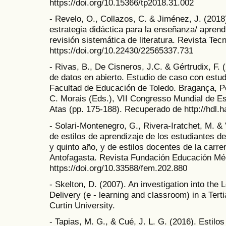
https://doi.org/10.15366/tp2018.31.002
- Revelo, O., Collazos, C. & Jiménez, J. (2018
estrategia didáctica para la enseñanza/ aprend
revisión sistemática de literatura. Revista Tec
https://doi.org/10.22430/22565337.731
- Rivas, B., De Cisneros, J.C. & Gértrudix, F. 
de datos en abierto. Estudio de caso con estud
Facultad de Educación de Toledo. Bragança, Po
C. Morais (Eds.), VII Congresso Mundial de Es
Atas (pp. 175-188). Recuperado de http://hdl.
- Solari-Montenegro, G., Rivera-Iratchet, M. &
de estilos de aprendizaje de los estudiantes d
y quinto año, y de estilos docentes de la carre
Antofagasta. Revista Fundación Educación Méd
https://doi.org/10.33588/fem.202.880
- Skelton, D. (2007). An investigation into th
Delivery (e - learning and classroom) in a Tert
Curtin University.
- Tapias, M. G., & Cué, J. L. G. (2016). Estilo