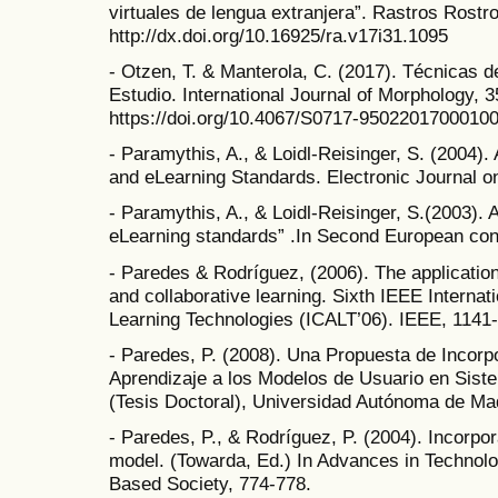
virtuales de lengua extranjera”. Rastros Rostro
http://dx.doi.org/10.16925/ra.v17i31.1095
- Otzen, T. & Manterola, C. (2017). Técnicas 
Estudio. International Journal of Morphology, 3
https://doi.org/10.4067/S0717-9502201700010
- Paramythis, A., & Loidl-Reisinger, S. (2004)
and eLearning Standards. Electronic Journal o
- Paramythis, A., & Loidl-Reisinger, S.(2003).
eLearning standards” .In Second European con
- Paredes & Rodríguez, (2006). The application 
and collaborative learning. Sixth IEEE Intern
Learning Technologies (ICALT’06). IEEE, 1141
- Paredes, P. (2008). Una Propuesta de Incorpo
Aprendizaje a los Modelos de Usuario en Sis
(Tesis Doctoral), Universidad Autónoma de Mad
- Paredes, P., & Rodríguez, P. (2004). Incorpora
model. (Towarda, Ed.) In Advances in Techno
Based Society, 774-778.