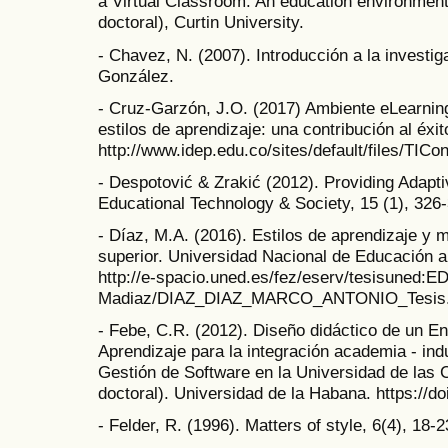
a Virtual Classroom: An education environment 
doctoral), Curtin University.
- Chavez, N. (2007). Introducción a la investi
González.
- Cruz-Garzón, J.O. (2017) Ambiente eLearnin
estilos de aprendizaje: una contribución al éxi
http://www.idep.edu.co/sites/default/files/TI
- Despotović & Zrakić (2012). Providing Adap
Educational Technology & Society, 15 (1), 326
- Díaz, M.A. (2016). Estilos de aprendizaje y
superior. Universidad Nacional de Educación 
http://e-spacio.uned.es/fez/eserv/tesisuned:
Madiaz/DIAZ_DIAZ_MARCO_ANTONIO_Tesis.
- Febe, C.R. (2012). Diseño didáctico de un En
Aprendizaje para la integración academia - indus
Gestión de Software en la Universidad de las C
doctoral). Universidad de la Habana. https://d
- Felder, R. (1996). Matters of style, 6(4), 18-2