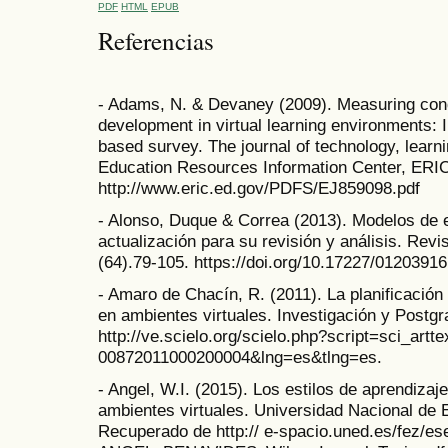
PDF
HTML
EPUB
Referencias
- Adams, N. & Devaney (2009). Measuring con
development in virtual learning environments: I
based survey. The journal of technology, learn
Education Resources Information Center, ERI
http://www.eric.ed.gov/PDFS/EJ859098.pdf
- Alonso, Duque & Correa (2013). Modelos de e
actualización para su revisión y análisis. Rev
(64).79-105. https://doi.org/10.17227/0120391
- Amaro de Chacín, R. (2011). La planificación 
en ambientes virtuales. Investigación y Postg
http://ve.scielo.org/scielo.php?script=sci_artt
00872011000200004&lng=es&tlng=es.
- Angel, W.I. (2015). Los estilos de aprendizaje
ambientes virtuales. Universidad Nacional de
Recuperado de http:// e-spacio.uned.es/fez/e