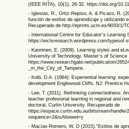
(IEEE RITA), 10(1), 26-32. https://doi.org/10
- Iglesias, R., Ortiz-Repiso, A. & Picazo, R. (
función de estilos de aprendizaje y utilizando
Recuperado de http://eprints.ucm.es/9033/1/T
- International Centre for Educator’s Learning
https://eiclsresearch.wordpress.com/typesof-sty
- Kanninen, E. (2009). Learning styles and eL
University of Technology. Master’s of Science
https://www.researchgate.net/publication/265
_in_the_City_of_Tampere.
- Kolb, D.A. (1984): Experiential learning: exp
development Englewood Cliffs, NJ: Prentice Ha
- Lee, T. (2011). Rethinking connectedness: An 
teacher profesional learning in regional and re
doctoral, Curtin University. Recuperado de
https://espace.curtin.edu.au/bitstream/handle
sequence=2&isAllowed=y
- Macías-Romero, W. D (2015).”Estilos de apre