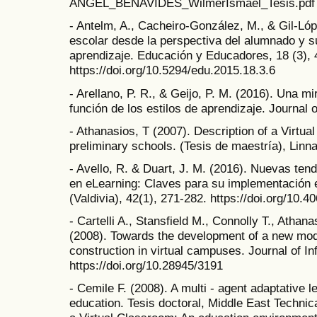
ANGEL_BENAVIDES_WilmerIsmael_Tesis.pdf
- Antelm, A., Cacheiro-González, M., & Gil-Lópe
escolar desde la perspectiva del alumnado y su
aprendizaje. Educación y Educadores, 18 (3), 
https://doi.org/10.5294/edu.2015.18.3.6
- Arellano, P. R., & Geijo, P. M. (2016). Una m
función de los estilos de aprendizaje. Journal o
- Athanasios, T (2007). Description of a Virtua
preliminary schools. (Tesis de maestría), Lin
- Avello, R. & Duart, J. M. (2016). Nuevas ten
en eLearning: Claves para su implementación 
(Valdivia), 42(1), 271-282. https://doi.org/1
- Cartelli A., Stansfield M., Connolly T., Athan
(2008). Towards the development of a new mod
construction in virtual campuses. Journal of I
https://doi.org/10.28945/3191
- Cemile F. (2008). A multi - agent adaptative 
education. Tesis doctoral, Middle East Technica