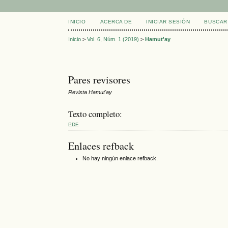
INICIO
ACERCA DE
INICIAR SESIÓN
BUSCAR
Inicio
>
Vol. 6, Núm. 1 (2019)
>
Hamut'ay
Pares revisores
Revista Hamut'ay
Texto completo:
PDF
Enlaces refback
No hay ningún enlace refback.