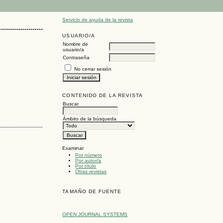
Servicio de ayuda de la revista
USUARIO/A
Nombre de
usuario/a
Contraseña
No cerrar sesión
CONTENIDO DE LA REVISTA
Buscar
Ámbito de la búsqueda
Examinar
Por número
Por autor/a
Por título
Otras revistas
TAMAÑO DE FUENTE
OPEN JOURNAL SYSTEMS