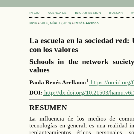
INICIO
ACERCA DE
INICIAR SESIÓN
BUSCAR
A
Inicio
>
Vol. 6, Núm. 1 (2019)
>
Renés-Arellano
La escuela en la sociedad red:
con los valores
Schools in the network societ
values
1
Paula Renés Arellano:
https://orcid.org
DOI:
http://dx.doi.org/10.21503/hamu.v6i
RESUMEN
La influencia de los medios de comun
tecnologías en general, es una realidad 
replanteamientos éticos personales, so