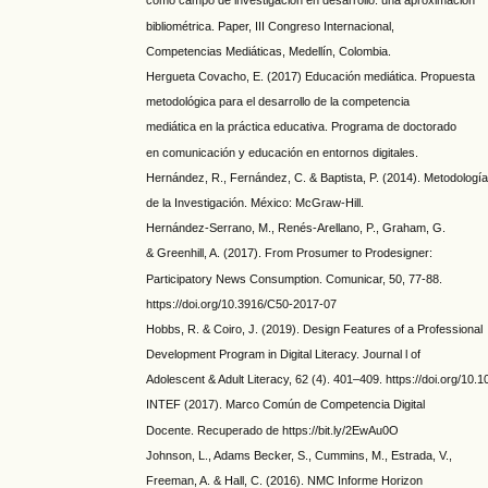
como campo de investigación en desarrollo: una aproximación
bibliométrica. Paper, III Congreso Internacional,
Competencias Mediáticas, Medellín, Colombia.
Hergueta Covacho, E. (2017) Educación mediática. Propuesta
metodológica para el desarrollo de la competencia
mediática en la práctica educativa. Programa de doctorado
en comunicación y educación en entornos digitales.
Hernández, R., Fernández, C. & Baptista, P. (2014). Metodologí
de la Investigación. México: McGraw-Hill.
Hernández-Serrano, M., Renés-Arellano, P., Graham, G.
& Greenhill, A. (2017). From Prosumer to Prodesigner:
Participatory News Consumption. Comunicar, 50, 77-88.
https://doi.org/10.3916/C50-2017-07
Hobbs, R. & Coiro, J. (2019). Design Features of a Professional
Development Program in Digital Literacy. Journal l of
Adolescent & Adult Literacy, 62 (4). 401–409. https://doi.org/10.1
INTEF (2017). Marco Común de Competencia Digital
Docente. Recuperado de https://bit.ly/2EwAu0O
Johnson, L., Adams Becker, S., Cummins, M., Estrada, V.,
Freeman, A. & Hall, C. (2016). NMC Informe Horizon