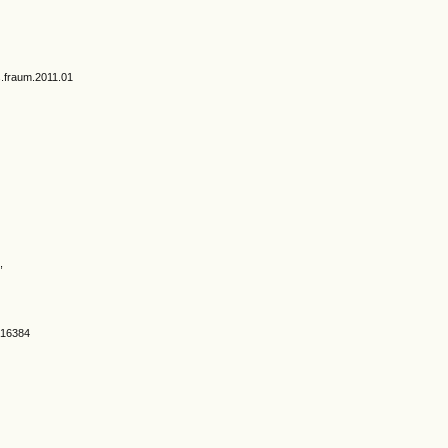
s.fraum.2011.01
,
1.16384