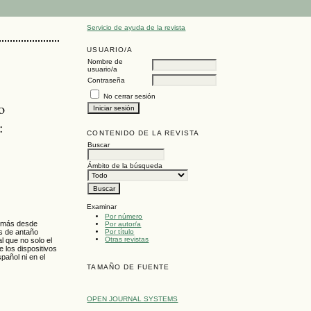
Servicio de ayuda de la revista
USUARIO/A
Nombre de
usuario/a
Contraseña
No cerrar sesión
o
:
CONTENIDO DE LA REVISTA
Buscar
Ámbito de la búsqueda
Examinar
Por número
demás desde
Por autor/a
Por título
as de antaño
Otras revistas
l que no solo el
 los dispositivos
pañol ni en el
TAMAÑO DE FUENTE
OPEN JOURNAL SYSTEMS