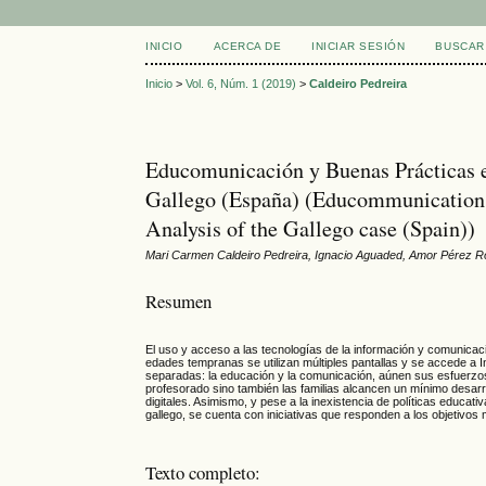
INICIO
ACERCA DE
INICIAR SESIÓN
BUSCAR
Inicio
>
Vol. 6, Núm. 1 (2019)
>
Caldeiro Pedreira
Educomunicación y Buenas Prácticas en
Gallego (España) (Educommunication a
Analysis of the Gallego case (Spain))
Mari Carmen Caldeiro Pedreira, Ignacio Aguaded, Amor Pérez R
Resumen
El uso y acceso a las tecnologías de la información y comunica
edades tempranas se utilizan múltiples pantallas y se accede a I
separadas: la educación y la comunicación, aúnen sus esfuerzos p
profesorado sino también las familias alcancen un mínimo desarro
digitales. Asimismo, y pese a la inexistencia de políticas educa
gallego, se cuenta con iniciativas que responden a los objeti
Texto completo: