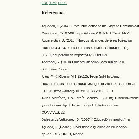
PDF
HTML
EPUB
Referencias
Aguaded, I. (2014). From Infoxication to the Right to Communicat
Comunicar, 42, 07-08. https://doi.org/10.3916/C42-2014-a1
Aguirre-Sala, J. (2013). Nuevos alcances de la participación
ciudadana a través de las redes sociales. Culturales, 1(2),
-150. Recuperado de https://bit.ly/2IOeHG9
Apararici, R. (2010) Educomunicación: Más allá del 2.0.,
Barcelona, Gedisa.
Area, M. & Ribeiro, M.T. (2012). From Solid to Liquid:
New Literacies to the Cultural Changes of Web 2.0. Comunicar,
, 13-20. https://doi.org/10.3916/C38-2012-02-01
Avilés-Martínez, J. & García-Barreiro, J. (2018). Ciberconvivenc
y ciudadanía digital. Revista digital de la Asociación
CONVIVES. 22.
Ballesteros Velázquez, B. (2010): “Educación y medios”. In
Aguado, T. (Coord.): Diversidad e igualdad en educación,
pp. 277-316, UNED, Madrid