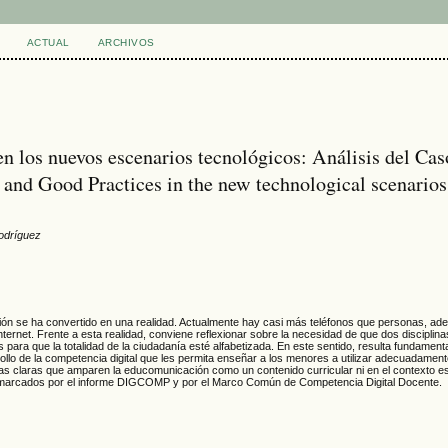
ACTUAL
ARCHIVOS
 los nuevos escenarios tecnológicos: Análisis del Cas
nd Good Practices in the new technological scenarios
odríguez
ción se ha convertido en una realidad. Actualmente hay casi más teléfonos que personas, a
nternet. Frente a esta realidad, conviene reflexionar sobre la necesidad de que dos disciplin
ara que la totalidad de la ciudadanía esté alfabetizada. En este sentido, resulta fundamenta
llo de la competencia digital que les permita enseñar a los menores a utilizar adecuadamente
tivas claras que amparen la educomunicación como un contenido curricular ni en el contexto es
vos marcados por el informe DIGCOMP y por el Marco Común de Competencia Digital Docente.