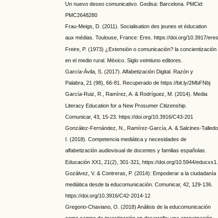
Un nuevo deseo comunicativo. Gedisa: Barcelona. PMCid:
PMC2648280
Frau-Meigs, D. (2011). Socialisation des jeunes et éducation
aux médias. Toulouse, France: Eres. https://doi.org/10.3917/ere
Freire, P. (1973) ¿Extensión o comunicación? la concientización
en el medio rural. México. Siglo veintiuno editores.
García-Ávila, S. (2017). Alfabetización Digital. Razón y
Palabra, 21 (98), 66-81. Recuperado de https://bit.ly/2MbFNbj
García-Ruiz, R., Ramírez, A. & Rodríguez, M. (2014). Media
Literacy Education for a New Prosumer Citizenship.
Comunicar, 43, 15-23. https://doi.org/10.3916/C43-201
González-Fernández, N., Ramírez-García, A. & Salcines-Talledo
I. (2018). Competencia mediática y necesidades de
alfabetización audiovisual de docentes y familias españolas.
Educación XX1, 21(2), 301-321, https://doi.org/10.5944/educxx
Gozálvez, V. & Contreras, P. (2014): Empoderar a la ciudadanía
mediática desde la educomunicación. Comunicar, 42, 129-136.
https://doi.org/10.3916/C42-2014-12
Gregorio-Chaviano, O. (2018) Análisis de la educomunicación