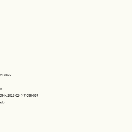
:
/2Tstbvk
ón
76-054x/2018.024(47)058-067
ado