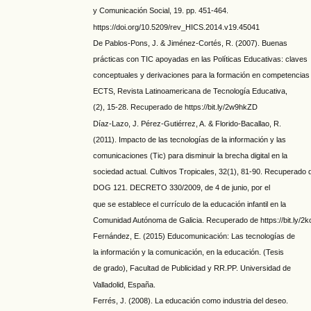
y Comunicación Social, 19. pp. 451-464.
https://doi.org/10.5209/rev_HICS.2014.v19.45041
De Pablos-Pons, J. & Jiménez-Cortés, R. (2007). Buenas
prácticas con TIC apoyadas en las Políticas Educativas: claves
conceptuales y derivaciones para la formación en competencias
ECTS, Revista Latinoamericana de Tecnología Educativa,
(2), 15-28. Recuperado de https://bit.ly/2w9hkZD
Díaz-Lazo, J. Pérez-Gutiérrez, A. & Florido-Bacallao, R.
(2011). Impacto de las tecnologías de la información y las
comunicaciones (Tic) para disminuir la brecha digital en la
sociedad actual. Cultivos Tropicales, 32(1), 81-90. Recuperado de 
DOG 121. DECRETO 330/2009, de 4 de junio, por el
que se establece el currículo de la educación infantil en la
Comunidad Autónoma de Galicia. Recuperado de https://bit.ly/
Fernández, E. (2015) Educomunicación: Las tecnologías de
la información y la comunicación, en la educación. (Tesis
de grado), Facultad de Publicidad y RR.PP. Universidad de
Valladolid, España.
Ferrés, J. (2008). La educación como industria del deseo.