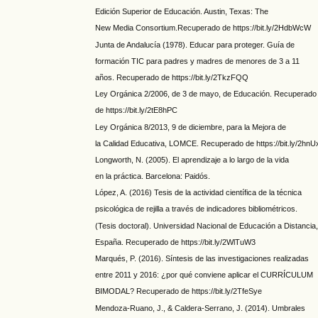
Edición Superior de Educación. Austin, Texas: The
New Media Consortium.Recuperado de https://bit.ly/2HdbWcW
Junta de Andalucía (1978). Educar para proteger. Guía de
formación TIC para padres y madres de menores de 3 a 11
años. Recuperado de https://bit.ly/2TkzFQQ
Ley Orgánica 2/2006, de 3 de mayo, de Educación. Recuperado
de https://bit.ly/2tE8hPC
Ley Orgánica 8/2013, 9 de diciembre, para la Mejora de
la Calidad Educativa, LOMCE. Recuperado de https://bit.ly/2hnU
Longworth, N. (2005). El aprendizaje a lo largo de la vida
en la práctica. Barcelona: Paidós.
López, A. (2016) Tesis de la actividad científica de la técnica
psicológica de rejilla a través de indicadores bibliométricos.
(Tesis doctoral). Universidad Nacional de Educación a Distancia
España. Recuperado de https://bit.ly/2WlTuW3
Marqués, P. (2016). Síntesis de las investigaciones realizadas
entre 2011 y 2016: ¿por qué conviene aplicar el CURRÍCULUM
BIMODAL? Recuperado de https://bit.ly/2TfeSye
Mendoza-Ruano, J., & Caldera-Serrano, J. (2014). Umbrales