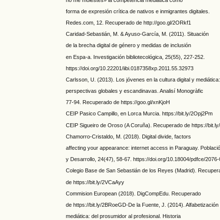
forma de expresión crítica de nativos e inmigrantes digitales.
Redes.com, 12. Recuperado de http://goo.gl/2ORkf1
Caridad-Sebastián, M. & Ayuso-García, M. (2011). Situación
de la brecha digital de género y medidas de inclusión
en Espa-a. Investigación bibliotecológica, 25(55), 227-252.
https://doi.org/10.22201/iibi.0187358xp.2011.55.32973
Carlsson, U. (2013). Los jóvenes en la cultura digital y mediática
perspectivas globales y escandinavas. Analisí Monogràfic
77-94. Recuperado de https://goo.gl/xnKjoH
CEIP Pasico Campillo, en Lorca Murcia. https://bit.ly/2Opj2Pm
CEIP Sigueiro de Oroso (A Coruña). Recuperado de https://bit.ly
Chamorro-Cristaldo, M. (2018). Digital divide, factors
affecting your appearance: internet access in Paraguay. Poblaci
y Desarrollo, 24(47), 58-67. https://doi.org/10.18004/pdfce/20
Colegio Base de San Sebastián de los Reyes (Madrid). Recuper
de https://bit.ly/2VCaAyy
Commision European (2018). DigCompEdu. Recuperado
de https://bit.ly/2BRoeGD-De la Fuente, J. (2014). Alfabetización
mediática: del prosumidor al profesional. Historia