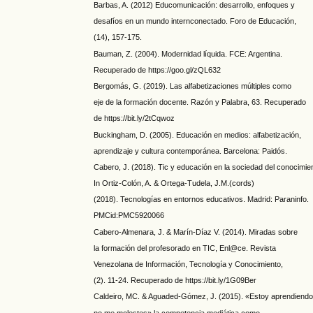
Barbas, A. (2012) Educomunicación: desarrollo, enfoques y
desafíos en un mundo internconectado. Foro de Educación,
(14), 157-175.
Bauman, Z. (2004). Modernidad líquida. FCE: Argentina.
Recuperado de https://goo.gl/zQL632
Bergomás, G. (2019). Las alfabetizaciones múltiples como
eje de la formación docente. Razón y Palabra, 63. Recuperado
de https://bit.ly/2tCqwoz
Buckingham, D. (2005). Educación en medios: alfabetización,
aprendizaje y cultura contemporánea. Barcelona: Paidós.
Cabero, J. (2018). Tic y educación en la sociedad del conocimie
In Ortiz-Colón, A. & Ortega-Tudela, J.M.(cords)
(2018). Tecnologías en entornos educativos. Madrid: Paraninfo.
PMCid:PMC5920066
Cabero-Almenara, J. & Marín-Díaz V. (2014). Miradas sobre
la formación del profesorado en TIC, Enl@ce. Revista
Venezolana de Información, Tecnología y Conocimiento,
(2). 11-24. Recuperado de https://bit.ly/1G09Ber
Caldeiro, MC. & Aguaded-Gómez, J. (2015). «Estoy aprendiendo
no me molestes» la competencia mediática como