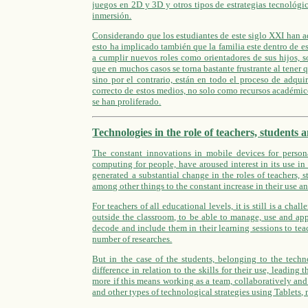
juegos en 2D y 3D y otros tipos de estrategias tecnológic
inmersión.
Considerando que los estudiantes de este siglo XXI han 
esto ha implicado también que la familia este dentro de e
a cumplir nuevos roles como orientadores de sus hijos, s
que en muchos casos se torna bastante frustrante al tener 
sino por el contrario, están en todo el proceso de adqui
correcto de estos medios, no solo como recursos académicos
se han proliferado.
Technologies in the role of teachers, students 
The constant innovations in mobile devices for persona
computing for people, have aroused interest in its use in
generated a substantial change in the roles of teachers, 
among other things to the constant increase in their use a
For teachers of all educational levels, it is still is a ch
outside the classroom, to be able to manage, use and appl
decode and include them in their learning sessions to teac
number of researches.
But in the case of the students, belonging to the techn
difference in relation to the skills for their use, leadi
more if this means working as a team, collaboratively and
and other types of technological strategies using Tablets