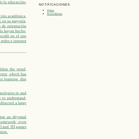
ir la educación-
NOTIFICACIONES
Vista
Suscribirse
ación académica,
X en su mayoría,
o de orientación
 lo hayan hecho,
ncidir en el uso
redes e internet
thin the trend,
erest, which has
or learning, due
chnologies in and
e to understand,
directed a large
sense an abysmal
r homework; even
 2D and 3D games
sion.