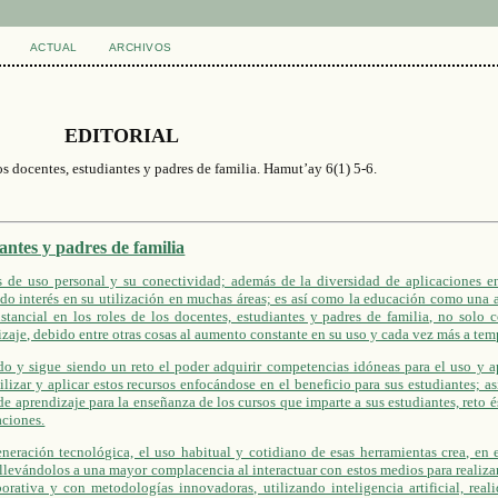
ACTUAL
ARCHIVOS
EDITORIAL
os docentes, estudiantes y padres de familia. Hamut’ay 6(1) 5-6.
iantes y padres de familia
s de uso personal y su conectividad; además de la diversidad de aplicaciones e
ado interés en su utilización en muchas áreas; es así como la educación como una 
stancial en los roles de los docentes, estudiantes y padres de familia, no solo
zaje, debido entre otras cosas al aumento constante en su uso y cada vez más a tem
ido y sigue siendo un reto el poder adquirir competencias idóneas para el uso y a
ilizar y aplicar estos recursos enfocándose en el beneficio para sus estudiantes; a
de aprendizaje para la enseñanza de los cursos que imparte a sus estudiantes, reto é
aciones.
eneración tecnológica, el uso habitual y cotidiano de esas herramientas crea, en 
, llevándolos a una mayor complacencia al interactuar con estos medios para realizar
orativa y con metodologías innovadoras, utilizando inteligencia artificial, rea