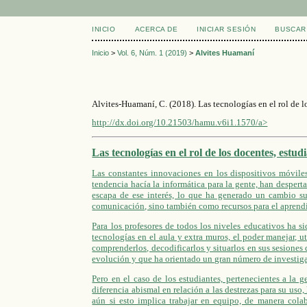
INICIO
ACERCA DE
INICIAR SESIÓN
BUSCAR
Inicio
>
Vol. 6, Núm. 1 (2019)
>
Alvites Huamaní
Alvites-Huamaní, C. (2018). Las tecnologías en el rol de l
http://dx.doi.org/10.21503/hamu.v6i1.1570/a>
Las tecnologías en el rol de los docentes, estud
Las constantes innovaciones en los dispositivos móvile
tendencia hacía la informática para la gente, han despert
escapa de ese interés, lo que ha generado un cambio su
comunicación, sino también como recursos para el aprendi
Para los profesores de todos los niveles educativos ha s
tecnologías en el aula y extra muros, el poder manejar, ut
comprenderlos, decodificarlos y situarlos en sus sesiones 
evolución y que ha orientado un gran número de investig
Pero en el caso de los estudiantes, pertenecientes a la g
diferencia abismal en relación a las destrezas para su uso
aún si esto implica trabajar en equipo, de manera colab