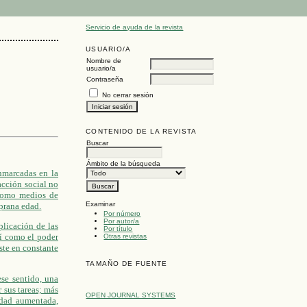
Servicio de ayuda de la revista
USUARIO/A
Nombre de
usuario/a
Contraseña
No cerrar sesión
CONTENIDO DE LA REVISTA
Buscar
Ámbito de la búsqueda
nmarcadas en la
acción social no
 como medios de
Examinar
prana edad.
Por número
Por autor/a
plicación de las
Por título
sí como el poder
Otras revistas
ste en constante
TAMAÑO DE FUENTE
ese sentido, una
 sus tareas; más
OPEN JOURNAL SYSTEMS
lidad aumentada,