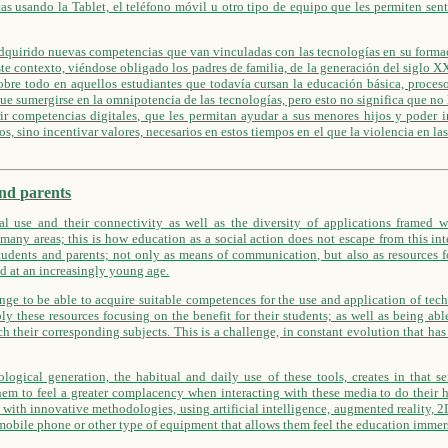
as usando la Tablet, el teléfono móvil u otro tipo de equipo que les permiten sent
adquirido nuevas competencias que van vinculadas con las tecnologías en su form
ste contexto, viéndose obligado los padres de familia, de la generación del siglo X
obre todo en aquellos estudiantes que todavía cursan la educación básica, proces
que sumergirse en la omnipotencia de las tecnologías, pero esto no significa que no
rir competencias digitales, que les permitan ayudar a sus menores hijos y poder i
, sino incentivar valores, necesarios en estos tiempos en el que la violencia en las 
and parents
l use and their connectivity as well as the diversity of applications framed wi
 many areas; this is how education as a social action does not escape from this int
students and parents; not only as means of communication, but also as resources f
nd at an increasingly young age.
allenge to be able to acquire suitable competences for the use and application of te
y these resources focusing on the benefit for their students; as well as being abl
h their corresponding subjects. This is a challenge, in constant evolution that has 
ological generation, the habitual and daily use of these tools, creates in that 
ng them to feel a greater complacency when interacting with these media to do thei
 with innovative methodologies, using artificial intelligence, augmented reality,
, mobile phone or other type of equipment that allows them feel the education immer