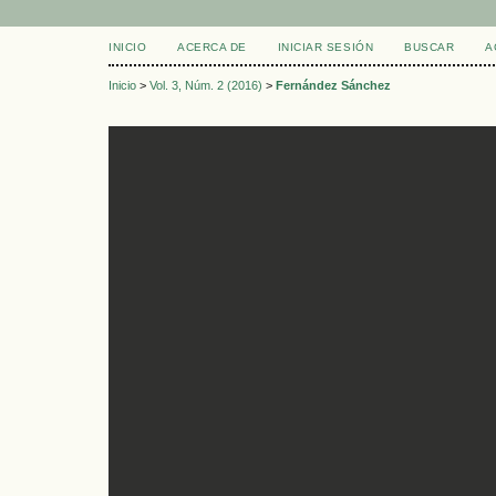
INICIO
ACERCA DE
INICIAR SESIÓN
BUSCAR
A
Inicio
>
Vol. 3, Núm. 2 (2016)
>
Fernández Sánchez