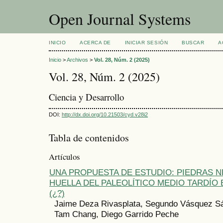
Open Journal Systems
INICIO
ACERCA DE
INICIAR SESIÓN
BUSCAR
A
Inicio
>
Archivos
>
Vol. 28, Núm. 2 (2025)
Vol. 28, Núm. 2 (2025)
Ciencia y Desarrollo
DOI:
http://dx.doi.org/10.21503/cyd.v28i2
Tabla de contenidos
Artículos
UNA PROPUESTA DE ESTUDIO: PIEDRAS 
HUELLA DEL PALEOLÍTICO MEDIO TARDÍO
(¿?)
Jaime Deza Rivasplata, Segundo Vásquez S
Tam Chang, Diego Garrido Peche