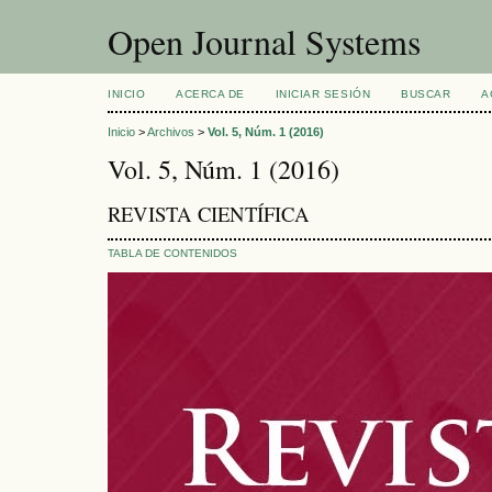
Open Journal Systems
INICIO
ACERCA DE
INICIAR SESIÓN
BUSCAR
A
Inicio
>
Archivos
>
Vol. 5, Núm. 1 (2016)
Vol. 5, Núm. 1 (2016)
REVISTA CIENTÍFICA
TABLA DE CONTENIDOS