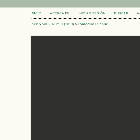
INICIO
ACERCA DE
INICIAR SESIÓN
BUSCAR
A
Inicio
>
Vol. 2, Núm. 1 (2013)
>
Tordocillo Puchuc