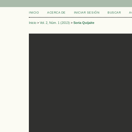
INICIO
ACERCA DE
INICIAR SESIÓN
BUSCAR
A
Inicio
>
Vol. 2, Núm. 1 (2013)
>
Soria Quijaite