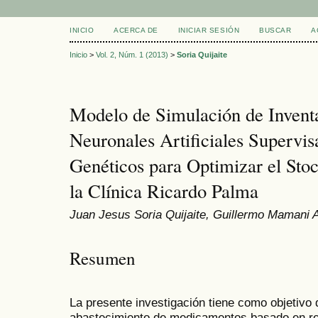
INICIO
ACERCA DE
INICIAR SESIÓN
BUSCAR
A
Inicio
>
Vol. 2, Núm. 1 (2013)
>
Soria Quijaite
Modelo de Simulación de Invent
Neuronales Artificiales Supervi
Genéticos para Optimizar el St
la Clínica Ricardo Palma
Juan Jesus Soria Quijaite, Guillermo Mamani 
Resumen
La presente investigación tiene como objetivo 
abastecimiento de medicamentos basado en red