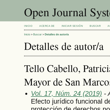
Open Journal Sys
INICIO
ACERCA DE
INICIAR SESIÓN
BUSCAR
A
Inicio
>
Buscar
>
Detalles de autor/a
Detalles de autor/a
Tello Cabello, Patric
Mayor de San Marcos
Vol. 17, Núm. 24 (2019)
- 
Efecto jurídico funcional 
protección de derechos po