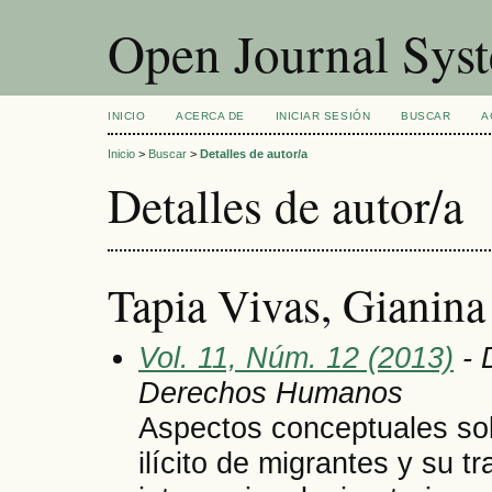
Open Journal Sys
INICIO
ACERCA DE
INICIAR SESIÓN
BUSCAR
A
Inicio
>
Buscar
>
Detalles de autor/a
Detalles de autor/a
Tapia Vivas, Gianina
Vol. 11, Núm. 12 (2013)
- 
Derechos Humanos
Aspectos conceptuales sobr
ilícito de migrantes y su 