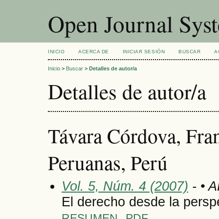
Open Journal Sys
INICIO
ACERCA DE
INICIAR SESIÓN
BUSCAR
A
Inicio
>
Buscar
>
Detalles de autor/a
Detalles de autor/a
Távara Córdova, Fran
Peruanas, Perú
Vol. 5, Núm. 4 (2007)
- • 
El derecho desde la perspe
RESUMEN
PDF