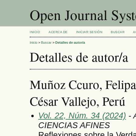
Open Journal Sys
INICIO
ACERCA DE
INICIAR SESIÓN
BUSCAR
A
Inicio
>
Buscar
>
Detalles de autor/a
Detalles de autor/a
Muñoz Ccuro, Felipa 
César Vallejo, Perú
Vol. 22, Núm. 34 (2024)
- 
CIENCIAS AFINES
Reflexiones sobre la Verda