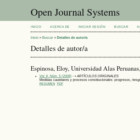
Open Journal Systems
INICIO
ACERCA DE
INICIAR SESIÓN
BUSCAR
A
Inicio
>
Buscar
>
Detalles de autor/a
Detalles de autor/a
Espinosa, Eloy, Universidad Alas Peruanas
Vol. 6, Núm. 5 (2008)
- • ARTÍCULOS ORIGINALES
Medidas cautelares y procesos constitucionales: progresos, ries
RESUMEN
PDF