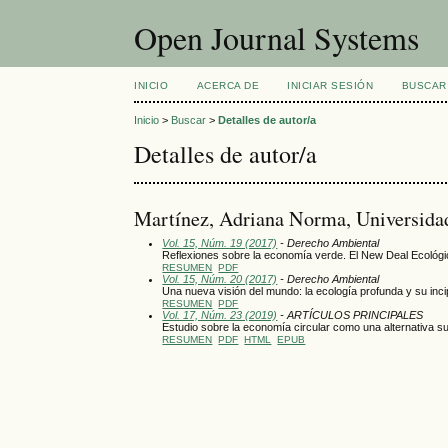
Open Journal Systems
INICIO
ACERCA DE
INICIAR SESIÓN
BUSCAR
Inicio
>
Buscar
>
Detalles de autor/a
Detalles de autor/a
Martínez, Adriana Norma, Universida
Vol. 15, Núm. 19 (2017)
- Derecho Ambiental
Reflexiones sobre la economía verde. El New Deal Ecológi
RESUMEN
PDF
Vol. 15, Núm. 20 (2017)
- Derecho Ambiental
Una nueva visión del mundo: la ecología profunda y su inci
RESUMEN
PDF
Vol. 17, Núm. 23 (2019)
- ARTÍCULOS PRINCIPALES
Estudio sobre la economía circular como una alternativa su
RESUMEN
PDF
HTML
EPUB