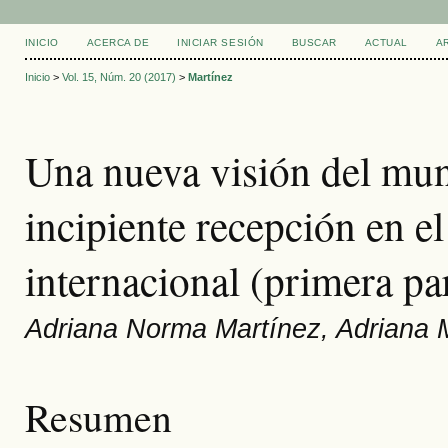
INICIO
ACERCA DE
INICIAR SESIÓN
BUSCAR
ACTUAL
A
Inicio
>
Vol. 15, Núm. 20 (2017)
>
Martínez
Una nueva visión del mun
incipiente recepción en e
internacional (primera pa
Adriana Norma Martínez, Adriana M
Resumen