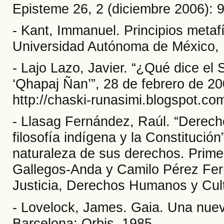
Episteme 26, 2 (diciembre 2006): 
- Kant, Immanuel. Principios metaf
Universidad Autónoma de México, 
- Lajo Lazo, Javier. “¿Qué dice e
‘Qhapaj Ñan’”, 28 de febrero de 20
http://chaski-runasimi.blogspot.c
- Llasag Fernández, Raúl. “Derech
filosofía indígena y la Constitució
naturaleza de sus derechos. Prime
Gallegos-Anda y Camilo Pérez Fern
Justicia, Derechos Humanos y Cult
- Lovelock, James. Gaia. Una nueva 
Barcelona: Orbis, 1985.