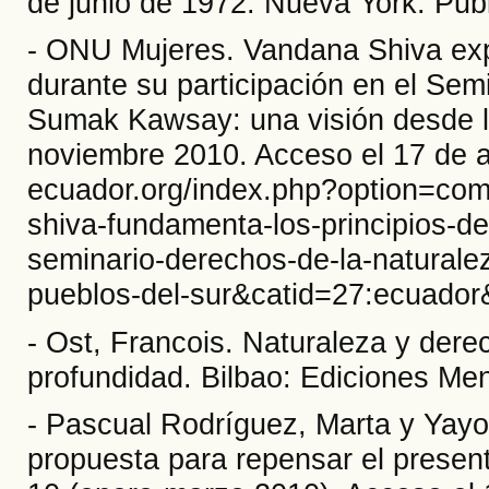
de junio de 1972. Nueva York: Pub
- ONU Mujeres. Vandana Shiva expl
durante su participación en el Sem
Sumak Kawsay: una visión desde l
noviembre 2010. Acceso el 17 de a
ecuador.org/index.php?option=co
shiva-fundamenta-los-principios-de
seminario-derechos-de-la-natural
pueblos-del-sur&catid=27:ecuador
- Ost, Francois. Naturaleza y dere
profundidad. Bilbao: Ediciones Me
- Pascual Rodríguez, Marta y Yay
propuesta para repensar el presente