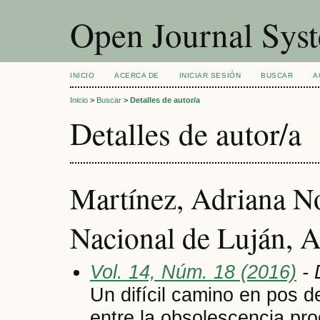
Open Journal Sys
INICIO
ACERCA DE
INICIAR SESIÓN
BUSCAR
A
Inicio
>
Buscar
>
Detalles de autor/a
Detalles de autor/a
Martínez, Adriana N
Nacional de Luján, A
Vol. 14, Núm. 18 (2016)
- 
Un difícil camino en pos d
entre la obsolescencia pro