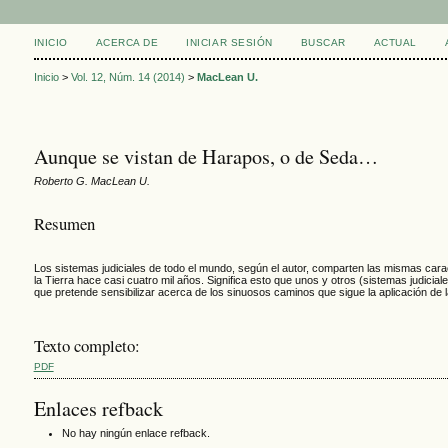
INICIO
ACERCA DE
INICIAR SESIÓN
BUSCAR
ACTUAL
Inicio
>
Vol. 12, Núm. 14 (2014)
>
MacLean U.
Aunque se vistan de Harapos, o de Seda…
Roberto G. MacLean U.
Resumen
Los sistemas judiciales de todo el mundo, según el autor, comparten las mismas car
la Tierra hace casi cuatro mil años. Significa esto que unos y otros (sistemas judic
que pretende sensibilizar acerca de los sinuosos caminos que sigue la aplicación de la
Texto completo:
PDF
Enlaces refback
No hay ningún enlace refback.