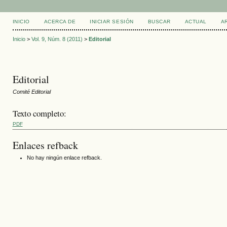
INICIO
ACERCA DE
INICIAR SESIÓN
BUSCAR
ACTUAL
A
Inicio
>
Vol. 9, Núm. 8 (2011)
>
Editorial
Editorial
Comité Editorial
Texto completo:
PDF
Enlaces refback
No hay ningún enlace refback.