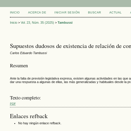
INICIO
ACERCA DE
INICIAR SESIÓN
BUSCAR
ACTUAL
Inicio
>
Vol. 23, Núm. 35 (2025)
>
Tambussi
Supuestos dudosos de existencia de relación de co
Carlos Eduardo Tambussi
Resumen
Ante la falta de previsión legislativa expresa, existen algunas actividades en las qu
dar una respuesta a algunas de ellas, las más generalizadas y habituales desde la prác
Texto completo:
PDF
Enlaces refback
No hay ningún enlace refback.