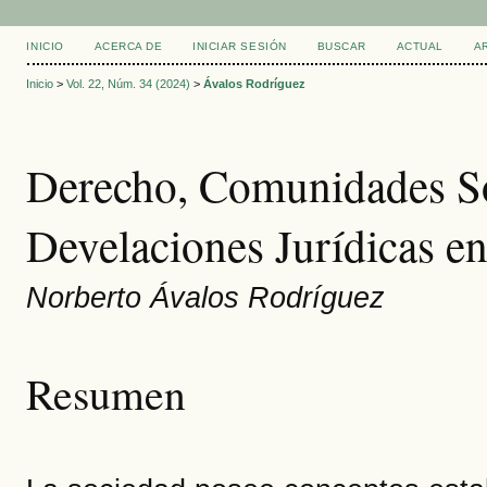
INICIO
ACERCA DE
INICIAR SESIÓN
BUSCAR
ACTUAL
A
Inicio
>
Vol. 22, Núm. 34 (2024)
>
Ávalos Rodríguez
Derecho, Comunidades So
Develaciones Jurídicas en
Norberto Ávalos Rodríguez
Resumen