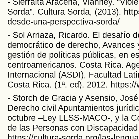
- Sierralta Aracena, Vianney. “Vio
Sorda”. Cultura Sorda, (2013). http
desde-una-perspectiva-sorda/
- Sol Arriaza, Ricardo. El desafío 
democrático de derecho, Avances y 
gestión de políticas públicas, en e
centroamericanos. Costa Rica. Age
Internacional (ASDI), Facultad La
Costa Rica. (1ª. ed). 2012. https:/
- Storch de Gracia y Asensio, José
Derecho civil Apuntamientos jurídi
octubre –Ley LLSS-MACO-, y la Co
de las Personas con Discapacidad 
https://cultura-sorda.org/las-lengu