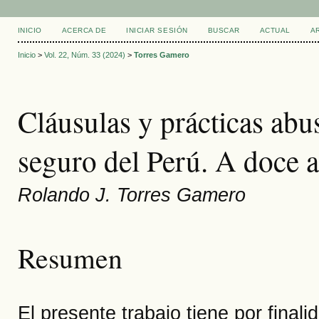
INICIO
ACERCA DE
INICIAR SESIÓN
BUSCAR
ACTUAL
A
Inicio
>
Vol. 22, Núm. 33 (2024)
>
Torres Gamero
Cláusulas y prácticas abus
seguro del Perú. A doce 
Rolando J. Torres Gamero
Resumen
El presente trabajo tiene por finali