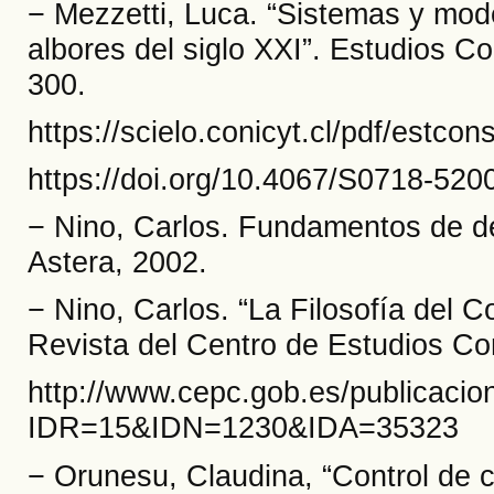
− Mezzetti, Luca. “Sistemas y model
albores del siglo XXI”. Estudios Co
300.
https://scielo.conicyt.cl/pdf/estcon
https://doi.org/10.4067/S0718-52
− Nino, Carlos. Fundamentos de de
Astera, 2002.
− Nino, Carlos. “La Filosofía del Co
Revista del Centro de Estudios Con
http://www.cepc.gob.es/publicacion
IDR=15&IDN=1230&IDA=35323
− Orunesu, Claudina, “Control de co