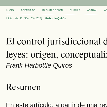
INICIO
ACERCA DE
INICIAR SESIÓN
BUSCAR
ACTUAL
A
Inicio
>
Vol. 22, Núm. 33 (2024)
>
Harbottle Quirós
El control jurisdiccional 
leyes: origen, conceptual
Frank Harbottle Quirós
Resumen
En este artículo, a partir de una re