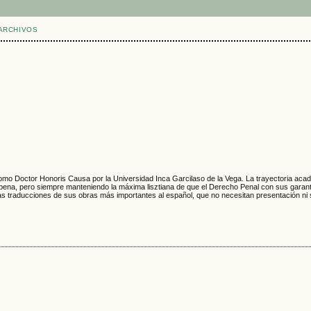
ARCHIVOS
omo Doctor Honoris Causa por la Universidad Inca Garcilaso de la Vega. La trayectoria acad
la pena, pero siempre manteniendo la máxima lisztiana de que el Derecho Penal con sus garantí
as traducciones de sus obras más importantes al español, que no necesitan presentación ni s