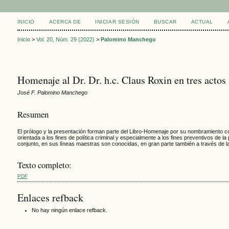
INICIO
ACERCA DE
INICIAR SESIÓN
BUSCAR
ACTUAL
Inicio
>
Vol. 20, Núm. 29 (2022)
>
Palomino Manchego
Homenaje al Dr. Dr. h.c. Claus Roxin en tres actos
José F. Palomino Manchego
Resumen
El prólogo y la presentación forman parte del Libro-Homenaje por su nombramiento c
orientada a los fines de política criminal y especialmente a los fines preventivos de 
conjunto, en sus líneas maestras son conocidas, en gran parte también a través de l
Texto completo:
PDF
Enlaces refback
No hay ningún enlace refback.