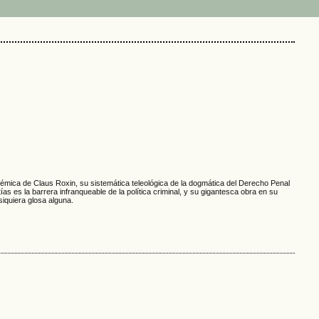
émica de Claus Roxin, su sistemática teleológica de la dogmática del Derecho Penal
as es la barrera infranqueable de la política criminal, y su gigantesca obra en su
iquiera glosa alguna.