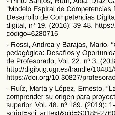
- Pinto Santos; Ruth, Alba; Díaz C
“Modelo Espiral de Competencias
Desarrollo de Competencias Digita
digital, nº 19. (2016): 39-48. https:/
codigo=6280715
- Rossi, Andrea y Barajas, Mario. 
pedagógica: Desafíos y Oportunid
de Profesorado, Vol. 22. nº 3. (201
http://digibug.ugr.es/handle/10481
https://doi.org/10.30827/profesora
- Ruíz, Marta y López, Ernesto. “La
comprender su origen para proyecta
superior, Vol. 48. nº 189. (2019): 
script=sci_arttext&pid=S0185-27