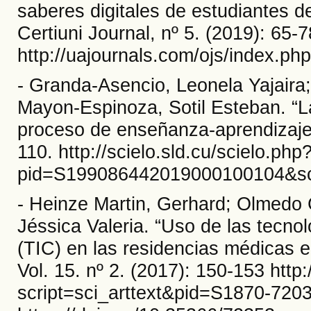
saberes digitales de estudiantes de
Certiuni Journal, nº 5. (2019): 65-7
http://uajournals.com/ojs/index.php
- Granda-Asencio, Leonela Yajaira
Mayon-Espinoza, Sotil Esteban. “L
proceso de enseñanza-aprendizaje”.
110. http://scielo.sld.cu/scielo.php
pid=S199086442019000100104&scri
- Heinze Martin, Gerhard; Olmedo
Jéssica Valeria. “Uso de las tecno
(TIC) en las residencias médicas 
Vol. 15. nº 2. (2017): 150-153 http
script=sci_arttext&pid=S1870-72