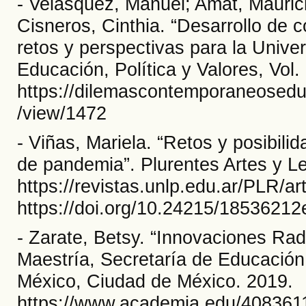
- Velásquez, Manuel; Amat, Mauric
Cisneros, Cinthia. “Desarrollo de 
retos y perspectivas para la Univ
Educación, Política y Valores, Vol. 
https://dilemascontemporaneoseduc
/view/1472
- Viñas, Mariela. “Retos y posibili
de pandemia”. Plurentes Artes y Let
https://revistas.unlp.edu.ar/PLR/ar
https://doi.org/10.24215/1853621
- Zarate, Betsy. “Innovaciones Radi
Maestría, Secretaría de Educación
México, Ciudad de México. 2019.
https://www.academia.edu/40836