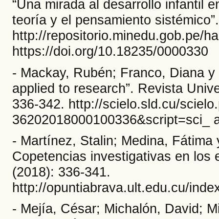
“Una mirada al desarrollo infantil 
teoría y el pensamiento sistémico”
http://repositorio.minedu.gob.pe/
https://doi.org/10.18235/0000330
- Mackay, Rubén; Franco, Diana y Vi
applied to research”. Revista Unive
336-342. http://scielo.sld.cu/scie
36202018000100336&script=sci_ a
- Martínez, Stalin; Medina, Fátima 
Copetencias investigativas en los e
(2018): 336-341.
http://opuntiabrava.ult.edu.cu/inde
- Mejía, César; Michalón, David; M