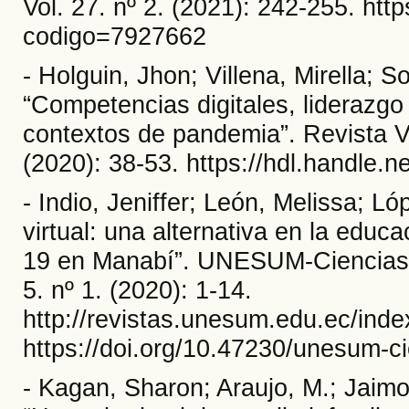
Vol. 27. nº 2. (2021): 242-255. https
codigo=7927662
- Holguin, Jhon; Villena, Mirella; S
“Competencias digitales, liderazgo 
contextos de pandemia”. Revista V
(2020): 38-53. https://hdl.handle.
- Indio, Jeniffer; León, Melissa; 
virtual: una alternativa en la educ
19 en Manabí”. UNESUM-Ciencias. Re
5. nº 1. (2020): 1-14.
http://revistas.unesum.edu.ec/ind
https://doi.org/10.47230/unesum-c
- Kagan, Sharon; Araujo, M.; Jaim