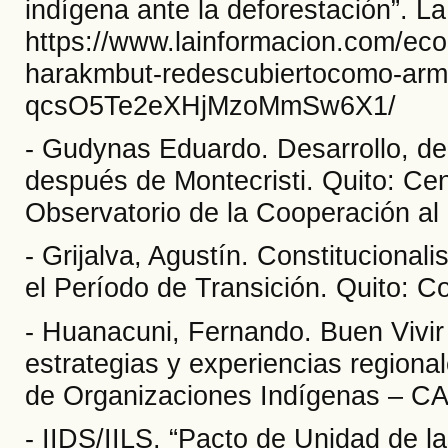
indígena ante la deforestación”. La
https://www.lainformacion.com/eco
harakmbut-redescubiertocomo-arma
qcsO5Te2eXHjMzoMmSw6X1/
- Gudynas Eduardo. Desarrollo, der
después de Montecristi. Quito: Ce
Observatorio de la Cooperación al 
- Grijalva, Agustín. Constitucional
el Período de Transición. Quito: C
- Huanacuni, Fernando. Buen Vivir / 
estrategias y experiencias region
de Organizaciones Indígenas – CA
- IIDS/IILS. “Pacto de Unidad de 