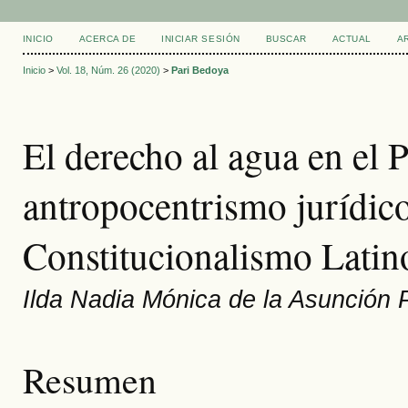
INICIO
ACERCA DE
INICIAR SESIÓN
BUSCAR
ACTUAL
A
Inicio
>
Vol. 18, Núm. 26 (2020)
>
Pari Bedoya
El derecho al agua en el Pe
antropocentrismo jurídic
Constitucionalismo Lati
Ilda Nadia Mónica de la Asunción 
Resumen