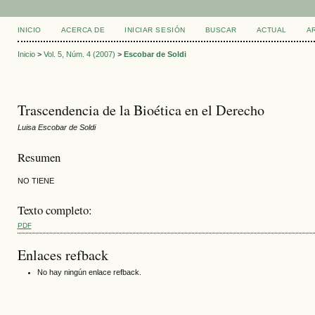
INICIO
ACERCA DE
INICIAR SESIÓN
BUSCAR
ACTUAL
A
Inicio
>
Vol. 5, Núm. 4 (2007)
>
Escobar de Soldi
Trascendencia de la Bioética en el Derecho
Luisa Escobar de Soldi
Resumen
NO TIENE
Texto completo:
PDF
Enlaces refback
No hay ningún enlace refback.