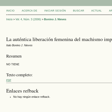
INICIO
ACERCA DE
INICIAR SESIÓN
BUSCAR
ACTUAL
A
Inicio
>
Vol. 4, Núm. 3 (2006)
>
Bonino J. Nieves
La auténtica liberación femenina del machismo imp
Italo Bonino J. Nieves
Resumen
NO TIENE
Texto completo:
PDF
Enlaces refback
No hay ningún enlace refback.