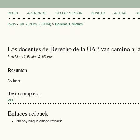
INICIO
ACERCA DE
INICIAR SESIÓN
BUSCAR
ACTUAL
A
Inicio
>
Vol. 2, Núm. 2 (2004)
>
Bonino J. Nieves
Los docentes de Derecho de la UAP van camino a la
Ítalo Victorio Bonino J. Nieves
Resumen
No tiene
Texto completo:
PDF
Enlaces refback
No hay ningún enlace refback.